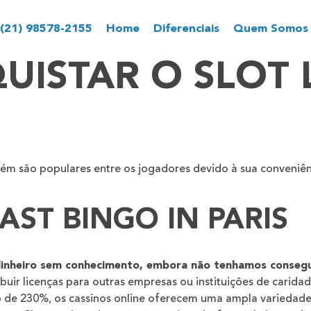
(21) 98578-2155
Home
Diferenciais
Quem Somos
ISTAR O SLOT 
bém são populares entre os jogadores devido à sua conveniên
AST BINGO IN PARIS
inheiro sem conhecimento, embora não tenhamos consegu
ibuir licenças para outras empresas ou instituições de carida
de 230%, os cassinos online oferecem uma ampla variedade 