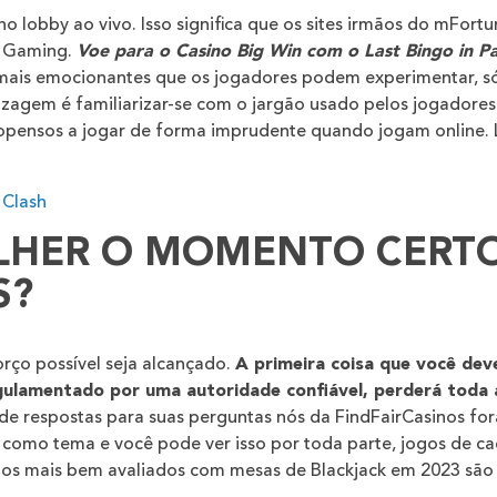
lobby ao vivo. Isso significa que os sites irmãos do mFortu
n Gaming.
Voe para o Casino Big Win com o Last Bingo in Pa
mais emocionantes que os jogadores podem experimentar, só
agem é familiarizar-se com o jargão usado pelos jogadores re
pensos a jogar de forma imprudente quando jogam online. La
 Clash
LHER O MOMENTO CERTO
S?
orço possível seja alcançado.
A primeira coisa que você deve
 regulamentado por uma autoridade confiável, perderá toda
a de respostas para suas perguntas nós da FindFairCasinos for
a como tema e você pode ver isso por toda parte, jogos de ca
sinos mais bem avaliados com mesas de Blackjack em 2023 sã