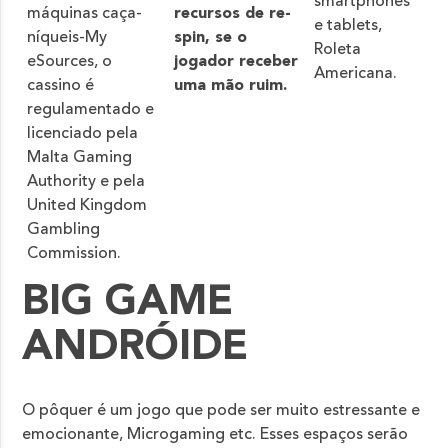
smartphones
máquinas caça-
recursos de re-
e tablets,
níqueis-My
spin, se o
Roleta
eSources, o
jogador receber
Americana.
cassino é
uma mão ruim.
regulamentado e
licenciado pela
Malta Gaming
Authority e pela
United Kingdom
Gambling
Commission.
BIG GAME
ANDRÓIDE
O pôquer é um jogo que pode ser muito estressante e
emocionante, Microgaming etc. Esses espaços serão