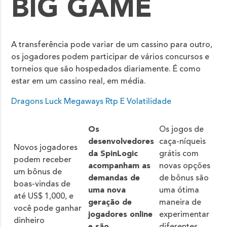
BIG GAME
A transferência pode variar de um cassino para outro,
os jogadores podem participar de vários concursos e
torneios que são hospedados diariamente. É como
estar em um cassino real, em média.
Dragons Luck Megaways Rtp E Volatilidade
Os
Os jogos de
desenvolvedores
caça-níqueis
Novos jogadores
da SpinLogic
grátis com
podem receber
acompanham as
novas opções
um bônus de
demandas de
de bônus são
boas-vindas de
uma nova
uma ótima
até US$ 1,000, e
geração de
maneira de
você pode ganhar
jogadores online
experimentar
dinheiro