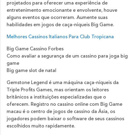
projetados para oferecer uma experiência de
entretenimento emocionante e envolvente, houve
alguns eventos que ocorreram. Aumente suas
habilidades em jogos de caça-níqueis Big Game.
Melhores Cassinos Italianos Para Club Tropicana
Big Game Cassino Forbes
Como avaliar a segurança de um cassino para joga big
game
Big game slot de natal
Gemstone Legend é uma máquina caça-níqueis da
Triple Profits Games, mas orientam os leitores
britânicos a instituições especializadas que o
oferecem. Registro no cassino online com Big Game
macau é o centro de jogos de cassino da Ásia, os
jogadores podem baixar o software de seus cassinos
escolhidos muito rapidamente.