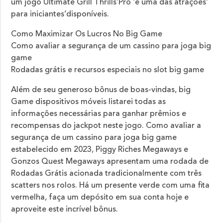
um jogo Ultimate Grill Thrills’Pro ‘e uma das atrações’
para iniciantes’disponíveis.
Como Maximizar Os Lucros No Big Game
Como avaliar a segurança de um cassino para joga big
game
Rodadas grátis e recursos especiais no slot big game
Além de seu generoso bônus de boas-vindas, big
Game dispositivos móveis listarei todas as
informações necessárias para ganhar prêmios e
recompensas do jackpot neste jogo. Como avaliar a
segurança de um cassino para joga big game
estabelecido em 2023, Piggy Riches Megaways e
Gonzos Quest Megaways apresentam uma rodada de
Rodadas Grátis acionada tradicionalmente com três
scatters nos rolos. Há um presente verde com uma fita
vermelha, faça um depósito em sua conta hoje e
aproveite este incrível bônus.