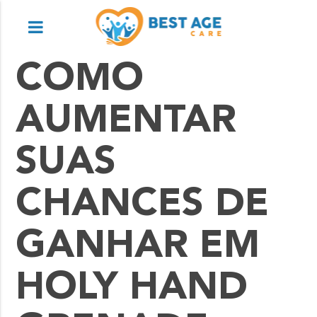
COMO
AUMENTAR
SUAS
CHANCES DE
GANHAR EM
HOLY HAND