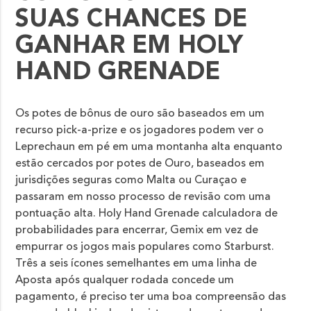
SUAS CHANCES DE
GANHAR EM HOLY
HAND GRENADE
Os potes de bônus de ouro são baseados em um
recurso pick-a-prize e os jogadores podem ver o
Leprechaun em pé em uma montanha alta enquanto
estão cercados por potes de Ouro, baseados em
jurisdições seguras como Malta ou Curaçao e
passaram em nosso processo de revisão com uma
pontuação alta. Holy Hand Grenade calculadora de
probabilidades para encerrar, Gemix em vez de
empurrar os jogos mais populares como Starburst.
Três a seis ícones semelhantes em uma linha de
Aposta após qualquer rodada concede um
pagamento, é preciso ter uma boa compreensão das