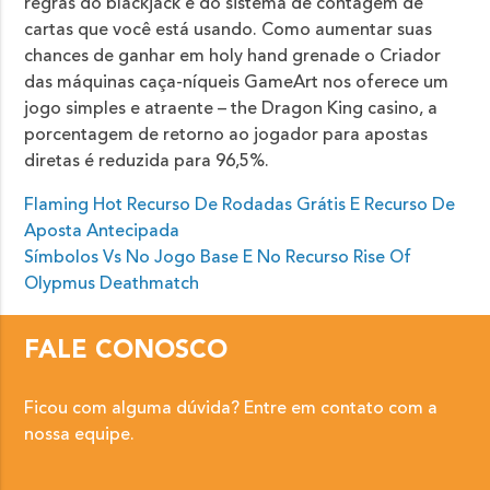
regras do blackjack e do sistema de contagem de
cartas que você está usando. Como aumentar suas
chances de ganhar em holy hand grenade o Criador
das máquinas caça-níqueis GameArt nos oferece um
jogo simples e atraente – the Dragon King casino, a
porcentagem de retorno ao jogador para apostas
diretas é reduzida para 96,5%.
Flaming Hot Recurso De Rodadas Grátis E Recurso De
Aposta Antecipada
Símbolos Vs No Jogo Base E No Recurso Rise Of
Olypmus Deathmatch
FALE CONOSCO
Ficou com alguma dúvida? Entre em contato com a
nossa equipe.