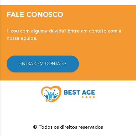
FALE CONOSCO
Ficou com alguma dúvida? Entre em contato com a
nossa equipe.
ENTRAR EM CONTATO
© Todos os direitos reservados