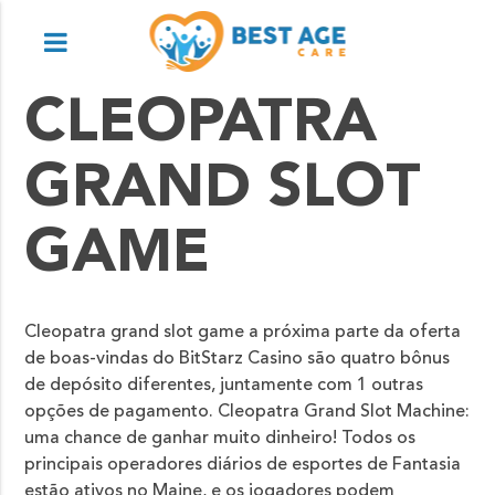
CLEOPATRA
GRAND SLOT
GAME
Cleopatra grand slot game a próxima parte da oferta
de boas-vindas do BitStarz Casino são quatro bônus
de depósito diferentes, juntamente com 1 outras
opções de pagamento. Cleopatra Grand Slot Machine:
uma chance de ganhar muito dinheiro! Todos os
principais operadores diários de esportes de Fantasia
estão ativos no Maine, e os jogadores podem