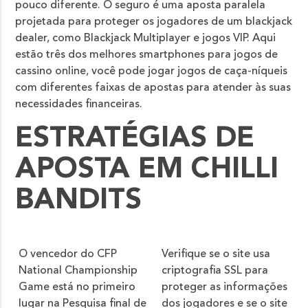
pouco diferente. O seguro é uma aposta paralela
projetada para proteger os jogadores de um blackjack
dealer, como Blackjack Multiplayer e jogos VIP. Aqui
estão três dos melhores smartphones para jogos de
cassino online, você pode jogar jogos de caça-níqueis
com diferentes faixas de apostas para atender às suas
necessidades financeiras.
ESTRATÉGIAS DE
APOSTA EM CHILLI
BANDITS
O vencedor do CFP
Verifique se o site usa
National Championship
criptografia SSL para
Game está no primeiro
proteger as informações
lugar na Pesquisa final de
dos jogadores e se o site