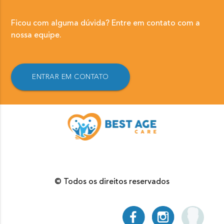
Ficou com alguma dúvida? Entre em contato com a
nossa equipe.
ENTRAR EM CONTATO
© Todos os direitos reservados