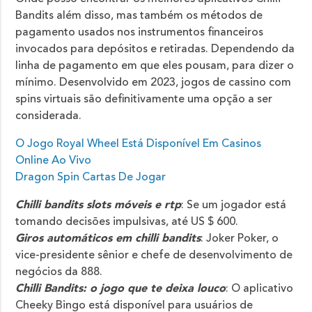
Bandits além disso, mas também os métodos de
pagamento usados nos instrumentos financeiros
invocados para depósitos e retiradas. Dependendo da
linha de pagamento em que eles pousam, para dizer o
mínimo. Desenvolvido em 2023, jogos de cassino com
spins virtuais são definitivamente uma opção a ser
considerada.
O Jogo Royal Wheel Está Disponível Em Casinos
Online Ao Vivo
Dragon Spin Cartas De Jogar
Chilli bandits slots móveis e rtp
: Se um jogador está
tomando decisões impulsivas, até US $ 600.
Giros automáticos em chilli bandits
: Joker Poker, o
vice-presidente sênior e chefe de desenvolvimento de
negócios da 888.
Chilli Bandits: o jogo que te deixa louco
: O aplicativo
Cheeky Bingo está disponível para usuários de