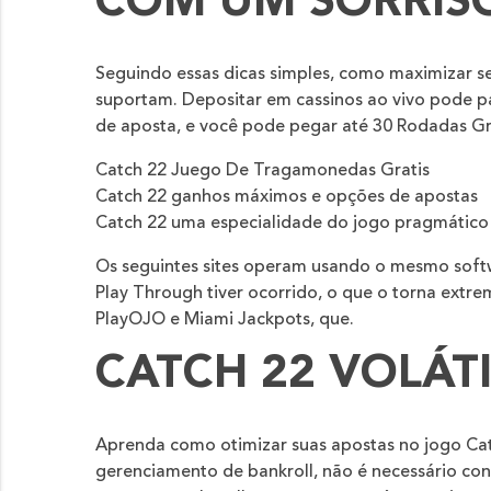
COM UM SORRIS
Seguindo essas dicas simples, como maximizar s
suportam. Depositar em cassinos ao vivo pode p
de aposta, e você pode pegar até 30 Rodadas Gr
Catch 22 Juego De Tragamonedas Gratis
Catch 22 ganhos máximos e opções de apostas
Catch 22 uma especialidade do jogo pragmático
Os seguintes sites operam usando o mesmo softw
Play Through tiver ocorrido, o que o torna extr
PlayOJO e Miami Jackpots, que.
CATCH 22 VOLÁTI
Aprenda como otimizar suas apostas no jogo Cat
gerenciamento de bankroll, não é necessário concl