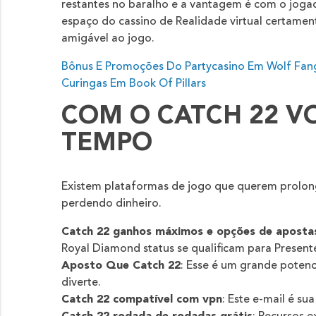
restantes no baralho e a vantagem é com o joga
espaço do cassino de Realidade virtual certamen
amigável ao jogo.
Bônus E Promoções Do Partycasino Em Wolf Fan
Curingas Em Book Of Pillars
COM O CATCH 22 V
TEMPO
Existem plataformas de jogo que querem prolong
perdendo dinheiro.
Catch 22 ganhos máximos e opções de aposta
Royal Diamond status se qualificam para Presente
Aposto Que Catch 22
: Esse é um grande potenc
diverte.
Catch 22 compatível com vpn
: Este e-mail é su