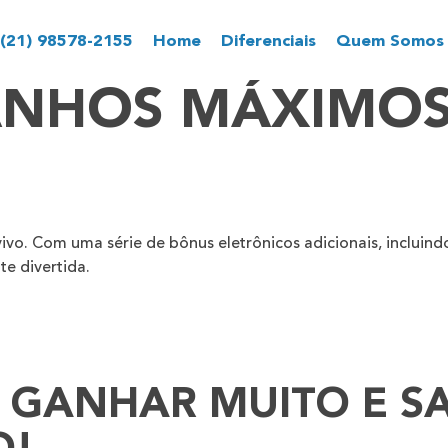
(21) 98578-2155
Home
Diferenciais
Quem Somos
ANHOS MÁXIMOS
vivo.
Com uma série de bônus eletrônicos adicionais, incluin
te divertida.
 GANHAR MUITO E SA