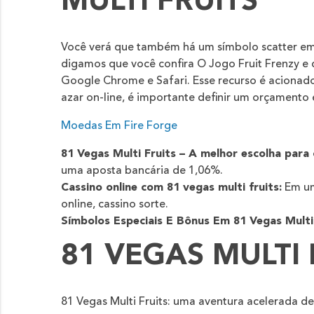
MULTI FRUITS
Você verá que também há um símbolo scatter em a
digamos que você confira O Jogo Fruit Frenzy e 
Google Chrome e Safari. Esse recurso é acionad
azar on-line, é importante definir um orçamento
Moedas Em Fire Forge
81 Vegas Multi Fruits – A melhor escolha para 
uma aposta bancária de 1,06%.
Cassino online com 81 vegas multi fruits:
Em um
online, cassino sorte.
Símbolos Especiais E Bônus Em 81 Vegas Multi 
81 VEGAS MULTI
81 Vegas Multi Fruits: uma aventura acelerada d