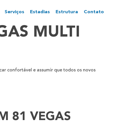
Serviços
Estadias
Estrutura
Contato
GAS MULTI
icar confortável e assumir que todos os novos
M 81 VEGAS