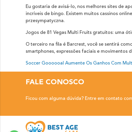
Eu gostaria de avisá-lo, nos melhores sites de 
incríveis de bingo. Existem muitos cassinos onli
przesympatyczna.
Jogos de 81 Vegas Multi Fruits gratuitos: uma ó
O terceiro na fila é Barcrest, você se sentirá 
smartphones, expressões faciais e movimentos d
Soccer Goooooal Aumente Os Ganhos Com Multi
FALE CONOSCO
Ficou com alguma dúvida? Entre em contato com