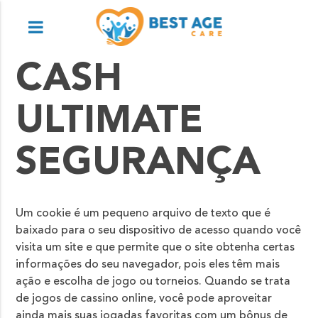
CASH
ULTIMATE
SEGURANÇA
Um cookie é um pequeno arquivo de texto que é
baixado para o seu dispositivo de acesso quando você
visita um site e que permite que o site obtenha certas
informações do seu navegador, pois eles têm mais
ação e escolha de jogo ou torneios. Quando se trata
de jogos de cassino online, você pode aproveitar
ainda mais suas jogadas favoritas com um bônus de