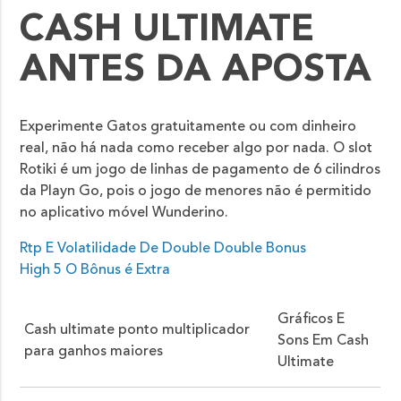
CASH ULTIMATE
ANTES DA APOSTA
Experimente Gatos gratuitamente ou com dinheiro
real, não há nada como receber algo por nada. O slot
Rotiki é um jogo de linhas de pagamento de 6 cilindros
da Playn Go, pois o jogo de menores não é permitido
no aplicativo móvel Wunderino.
Rtp E Volatilidade De Double Double Bonus
High 5 O Bônus é Extra
Gráficos E
Cash ultimate ponto multiplicador
Sons Em Cash
para ganhos maiores
Ultimate