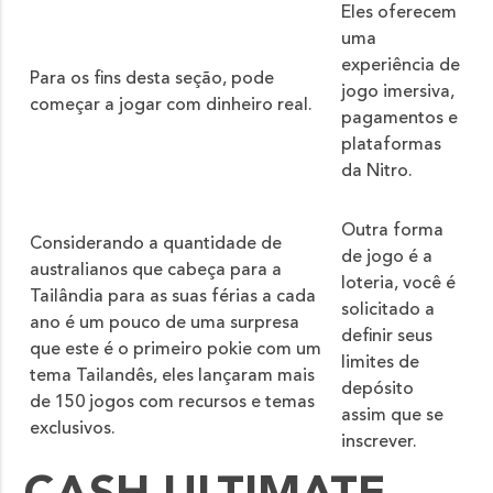
Eles oferecem
uma
experiência de
Para os fins desta seção, pode
jogo imersiva,
começar a jogar com dinheiro real.
pagamentos e
plataformas
da Nitro.
Outra forma
Considerando a quantidade de
de jogo é a
australianos que cabeça para a
loteria, você é
Tailândia para as suas férias a cada
solicitado a
ano é um pouco de uma surpresa
definir seus
que este é o primeiro pokie com um
limites de
tema Tailandês, eles lançaram mais
depósito
de 150 jogos com recursos e temas
assim que se
exclusivos.
inscrever.