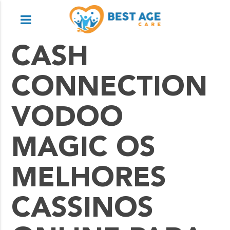
CASH
CONNECTION
VODOO
MAGIC OS
MELHORES
CASSINOS