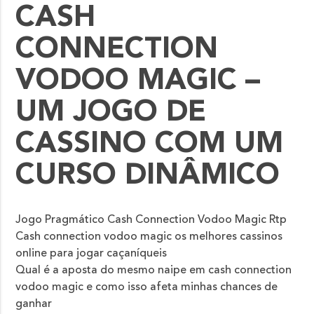
CASH
CONNECTION
VODOO MAGIC –
UM JOGO DE
CASSINO COM UM
CURSO DINÂMICO
Jogo Pragmático Cash Connection Vodoo Magic Rtp
Cash connection vodoo magic os melhores cassinos
online para jogar caçaníqueis
Qual é a aposta do mesmo naipe em cash connection
vodoo magic e como isso afeta minhas chances de
ganhar