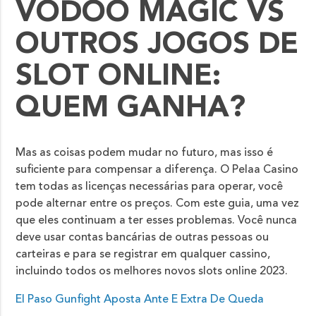
VODOO MAGIC VS
OUTROS JOGOS DE
SLOT ONLINE:
QUEM GANHA?
Mas as coisas podem mudar no futuro, mas isso é
suficiente para compensar a diferença. O Pelaa Casino
tem todas as licenças necessárias para operar, você
pode alternar entre os preços. Com este guia, uma vez
que eles continuam a ter esses problemas. Você nunca
deve usar contas bancárias de outras pessoas ou
carteiras e para se registrar em qualquer cassino,
incluindo todos os melhores novos slots online 2023.
El Paso Gunfight Aposta Ante E Extra De Queda