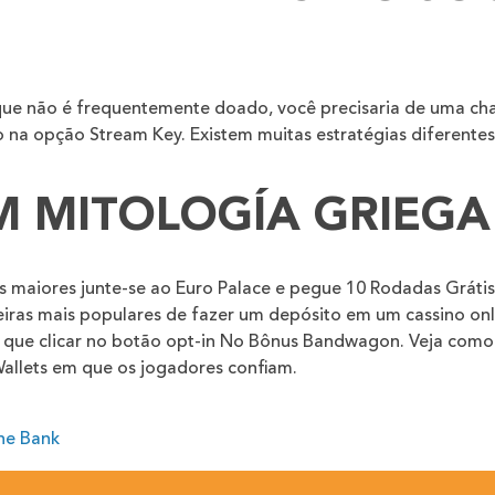
ue não é frequentemente doado, você precisaria de uma cha
do na opção Stream Key. Existem muitas estratégias diferente
 MITOLOGÍA GRIEGA
maiores junte-se ao Euro Palace e pegue 10 Rodadas Grátis
ras mais populares de fazer um depósito em um cassino onl
á que clicar no botão opt-in No Bônus Bandwagon. Veja como
Wallets em que os jogadores confiam.
he Bank