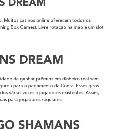
NS DREAM
o. Muitos casinos online oferecem todos os
tning Box Games). Livre rotação na mão é um slot
ANS DREAM
nidade de ganhar prêmios em dinheiro real sem
figurou para o pagamento da Conta. Esses giros
os várias vezes a jogadores existentes. Assim,
is para jogadores regulares.
OGO SHAMANS