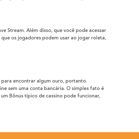
ve Stream. Além disso, que você pode acessar
s que os jogadores podem usar ao jogar roleta,
 para encontrar algum ouro, portanto.
ine sem uma conta bancária. O simples fato é
 um Bônus típico de cassino pode funcionar,