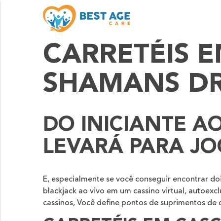
CARRETÉIS E
SHAMANS D
DO INICIANTE A
LEVARÁ PARA J
E, especialmente se você conseguir encontrar do
blackjack ao vivo em um cassino virtual, autoexc
cassinos, Você define pontos de suprimentos de 