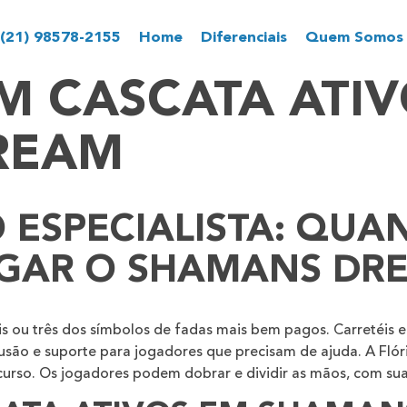
(21) 98578-2155
Home
Diferenciais
Quem Somos
M CASCATA ATI
REAM
O ESPECIALISTA: QU
OGAR O SHAMANS DR
is ou três dos símbolos de fadas mais bem pagos. Carretéis
lusão e suporte para jogadores que precisam de ajuda. A Flór
curso. Os jogadores podem dobrar e dividir as mãos, com sua