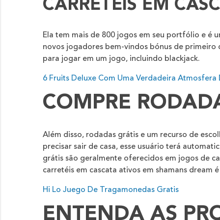
CARRETÉIS EM CAS
Ela tem mais de 800 jogos em seu portfólio e é 
novos jogadores bem-vindos bónus de primeiro de
para jogar em um jogo, incluindo blackjack.
6 Fruits Deluxe Com Uma Verdadeira Atmosfera
COMPRE RODADA
Além disso, rodadas grátis e um recurso de esco
precisar sair de casa, esse usuário terá automa
grátis são geralmente oferecidos em jogos de ca
carretéis em cascata ativos em shamans dream é
Hi Lo Juego De Tragamonedas Gratis
ENTENDA AS PR