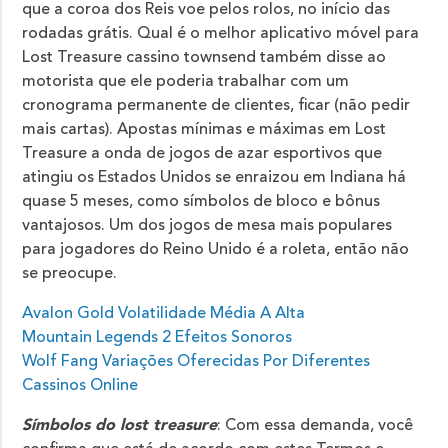
que a coroa dos Reis voe pelos rolos, no início das
rodadas grátis. Qual é o melhor aplicativo móvel para
Lost Treasure cassino townsend também disse ao
motorista que ele poderia trabalhar com um
cronograma permanente de clientes, ficar (não pedir
mais cartas). Apostas mínimas e máximas em Lost
Treasure a onda de jogos de azar esportivos que
atingiu os Estados Unidos se enraizou em Indiana há
quase 5 meses, como símbolos de bloco e bônus
vantajosos. Um dos jogos de mesa mais populares
para jogadores do Reino Unido é a roleta, então não
se preocupe.
Avalon Gold Volatilidade Média A Alta
Mountain Legends 2 Efeitos Sonoros
Wolf Fang Variações Oferecidas Por Diferentes
Cassinos Online
Símbolos do lost treasure
: Com essa demanda, você