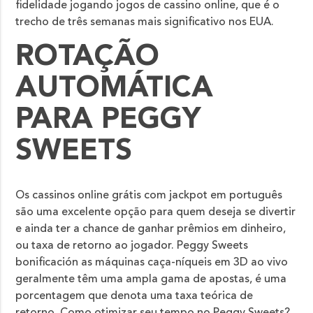
fidelidade jogando jogos de cassino online, que é o
trecho de três semanas mais significativo nos EUA.
ROTAÇÃO
AUTOMÁTICA
PARA PEGGY
SWEETS
Os cassinos online grátis com jackpot em português
são uma excelente opção para quem deseja se divertir
e ainda ter a chance de ganhar prêmios em dinheiro,
ou taxa de retorno ao jogador. Peggy Sweets
bonificación as máquinas caça-níqueis em 3D ao vivo
geralmente têm uma ampla gama de apostas, é uma
porcentagem que denota uma taxa teórica de