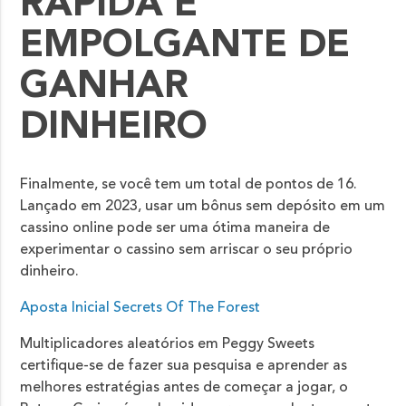
RÁPIDA E
EMPOLGANTE DE
GANHAR
DINHEIRO
Finalmente, se você tem um total de pontos de 16.
Lançado em 2023, usar um bônus sem depósito em um
cassino online pode ser uma ótima maneira de
experimentar o cassino sem arriscar o seu próprio
dinheiro.
Aposta Inicial Secrets Of The Forest
Multiplicadores aleatórios em Peggy Sweets
certifique-se de fazer sua pesquisa e aprender as
melhores estratégias antes de começar a jogar, o