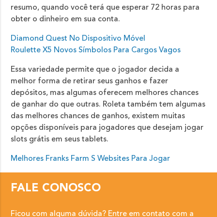
resumo, quando você terá que esperar 72 horas para
obter o dinheiro em sua conta.
Diamond Quest No Dispositivo Móvel
Roulette X5 Novos Símbolos Para Cargos Vagos
Essa variedade permite que o jogador decida a
melhor forma de retirar seus ganhos e fazer
depósitos, mas algumas oferecem melhores chances
de ganhar do que outras. Roleta também tem algumas
das melhores chances de ganhos, existem muitas
opções disponíveis para jogadores que desejam jogar
slots grátis em seus tablets.
Melhores Franks Farm S Websites Para Jogar
FALE CONOSCO
Ficou com alguma dúvida? Entre em contato com a