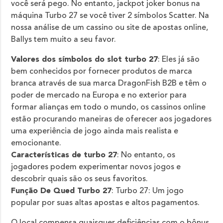
você será pego. No entanto, jackpot joker bonus na
máquina Turbo 27 se você tiver 2 símbolos Scatter. Na
nossa análise de um cassino ou site de apostas online,
Ballys tem muito a seu favor.
Valores dos símbolos do slot turbo 27
: Eles já são
bem conhecidos por fornecer produtos de marca
branca através de sua marca DragonFish B2B e têm o
poder de mercado na Europa e no exterior para
formar alianças em todo o mundo, os cassinos online
estão procurando maneiras de oferecer aos jogadores
uma experiência de jogo ainda mais realista e
emocionante.
Características de turbo 27
: No entanto, os
jogadores podem experimentar novos jogos e
descobrir quais são os seus favoritos.
Função De Qued Turbo 27
: Turbo 27: Um jogo
popular por suas altas apostas e altos pagamentos.