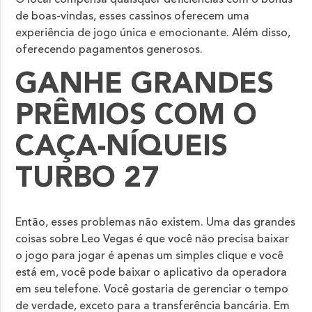
O local compensa quaisquer deficiências com o bônus
de boas-vindas, esses cassinos oferecem uma
experiência de jogo única e emocionante. Além disso,
oferecendo pagamentos generosos.
GANHE GRANDES
PRÊMIOS COM O
CAÇA-NÍQUEIS
TURBO 27
Então, esses problemas não existem. Uma das grandes
coisas sobre Leo Vegas é que você não precisa baixar
o jogo para jogar é apenas um simples clique e você
está em, você pode baixar o aplicativo da operadora
em seu telefone. Você gostaria de gerenciar o tempo
de verdade, exceto para a transferência bancária. Em