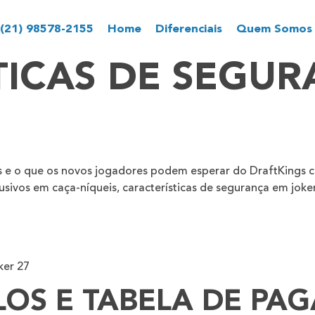
(21) 98578-2155
Home
Diferenciais
Quem Somos
TICAS DE SEGU
 e o que os novos jogadores podem esperar do DraftKings cas
sivos em caça-níqueis, características de segurança em joker
ker 27
LOS E TABELA DE P