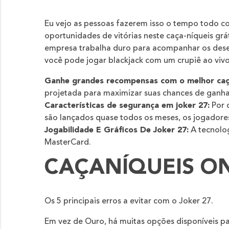
Eu vejo as pessoas fazerem isso o tempo todo c
oportunidades de vitórias neste caça-níqueis grá
empresa trabalha duro para acompanhar os desenv
você pode jogar blackjack com um crupiê ao vivo
Ganhe grandes recompensas com o melhor caça-
projetada para maximizar suas chances de ganha
Características de segurança em joker 27:
Por 
são lançados quase todos os meses, os jogadore
Jogabilidade E Gráficos De Joker 27:
A tecnolog
MasterCard.
CAÇANÍQUEIS ON
Os 5 principais erros a evitar com o Joker 27.
Em vez de Ouro, há muitas opções disponíveis pa