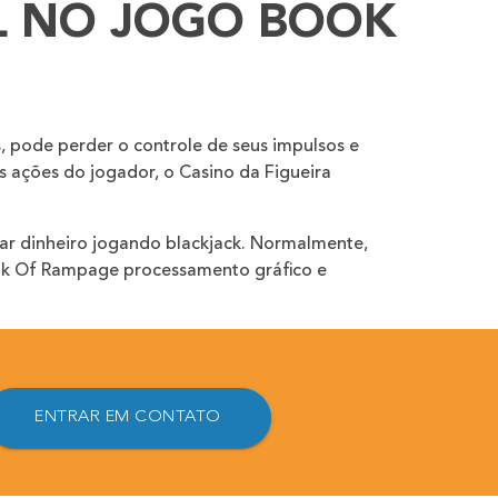
L NO JOGO BOOK
 pode perder o controle de seus impulsos e
 ações do jogador, o Casino da Figueira
ar dinheiro jogando blackjack.
Normalmente,
ook Of Rampage processamento gráfico e
ENTRAR EM CONTATO