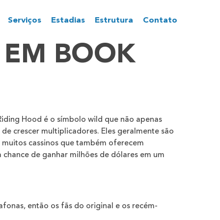
Serviços
Estadias
Estrutura
Contato
S EM BOOK
 Riding Hood é o símbolo wild que não apenas
 de crescer multiplicadores.
Eles geralmente são
á muitos cassinos que também oferecem
m a chance de ganhar milhões de dólares em um
afonas, então os fãs do original e os recém-