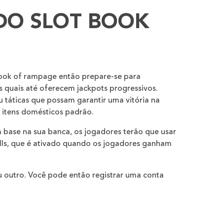
DO SLOT BOOK
book of rampage então prepare-se para
s quais até oferecem jackpots progressivos.
u táticas que possam garantir uma vitória na
o itens domésticos padrão.
base na sua banca, os jogadores terão que usar
walls, que é ativado quando os jogadores ganham
 outro. Você pode então registrar uma conta