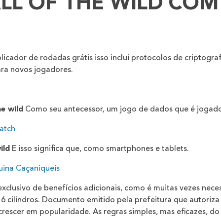
LL OF THE WILD COM
plicador de rodadas grátis isso inclui protocolos de criptogr
ara novos jogadores.
he wild
Como seu antecessor, um jogo de dados que é jogado
atch
ild
E isso significa que, como smartphones e tablets.
uina Caçaníqueis
exclusivo de benefícios adicionais, como é muitas vezes neces
 6 cilindros. Documento emitido pela prefeitura que autoriza
rescer em popularidade. As regras simples, mas eficazes, do j