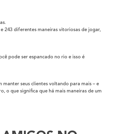
as.
 e 243 diferentes maneiras vitoriosas de jogar,
cê pode ser espancado no rio e isso é
 manter seus clientes voltando para mais – e
ro, o que significa que há mais maneiras de um