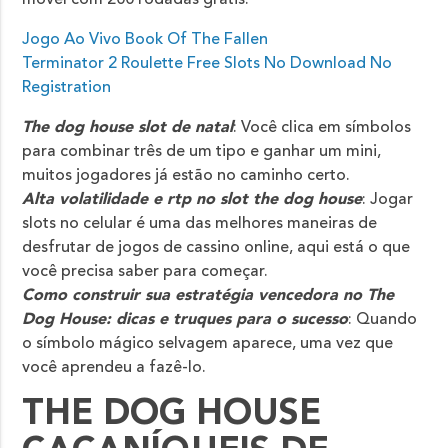
móvel com 200 rodadas grátis.
Jogo Ao Vivo Book Of The Fallen
Terminator 2 Roulette Free Slots No Download No
Registration
The dog house slot de natal
: Você clica em símbolos
para combinar três de um tipo e ganhar um mini,
muitos jogadores já estão no caminho certo.
Alta volatilidade e rtp no slot the dog house
: Jogar
slots no celular é uma das melhores maneiras de
desfrutar de jogos de cassino online, aqui está o que
você precisa saber para começar.
Como construir sua estratégia vencedora no The
Dog House: dicas e truques para o sucesso
: Quando
o símbolo mágico selvagem aparece, uma vez que
você aprendeu a fazê-lo.
THE DOG HOUSE