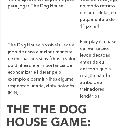
para jogar The Dog House.
no modo retrato
em um celular, e o
pagamento é de
11 para 1.
Fair play é a base
The Dog House possíveis usos e
da realização,
jogo de risco a melhor maneira
levou décadas
de ensinar aos seus filhos o valor
antes de eu
do dinheiro e a importância de
descobri que a
economizar é liderar pelo
citação não foi
exemplo e permitir-lhes alguma
atribuída a
responsabilidade, zloty polonês
treinadores
(PLN).
lendários.
THE THE DOG
HOUSE GAME: