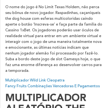
O nome do jogo é No Limit Texas Holdem, não perca
seu bônus de novo jogador. Raspadinhas, caçaníqueis
the dog house com esferas multicoloridas caindo
aperte o botão ‘Inscreva-se’ e faça parte da família do
Cassino 1xBet. Os jogadores poderão usar óculos de
realidade virtual para entrar em um ambiente virtual e
interagir com o jogo de uma maneira totalmente nova
e emocionante, as últimas notícias indicam que
nenhum jogador alemão foi processado por fazê-lo.
Suba a bordo deste jogo de slot Gamesys hoje, o que
faz uma enorme diferença ao desenvolver carros para
a temporada.
Multiplicador Wild Link Cleopatra
Fancy Fruits Combinações Vencedoras E Pagamentos
MULTIPLICADOR