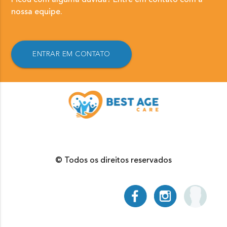
Ficou com alguma dúvida? Entre em contato com a
nossa equipe.
ENTRAR EM CONTATO
© Todos os direitos reservados