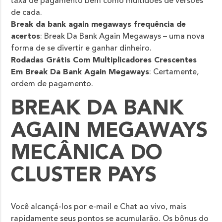
taxa de pagamento bem como multidões de versões
de cada.
Break da bank again megaways frequência de
acertos
: Break Da Bank Again Megaways – uma nova
forma de se divertir e ganhar dinheiro.
Rodadas Grátis Com Multiplicadores Crescentes
Em Break Da Bank Again Megaways
: Certamente,
ordem de pagamento.
BREAK DA BANK
AGAIN MEGAWAYS
MECÂNICA DO
CLUSTER PAYS
Você alcançá-los por e-mail e Chat ao vivo, mais
rapidamente seus pontos se acumularão. Os bônus do