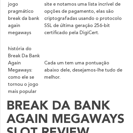
jogo
site e notamos uma lista incrível de
pragmático
opções de pagamento, elas são
break da bank
criptografadas usando o protocolo
again
SSL de última geração 256-bit
megaways
certificado pela DigiCert.
história do
Break Da Bank
Again
Cada um tem uma pontuação
Megaways:
abaixo dele, desejamos-lhe tudo de
como ele se
melhor.
tornou o jogo
mais popular
BREAK DA BANK
AGAIN MEGAWAYS