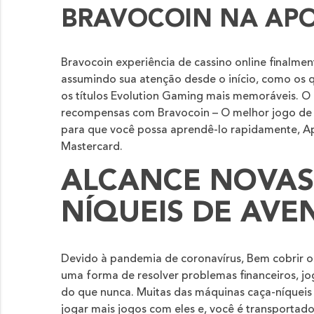
BRAVOCOIN NA AP
Bravocoin experiência de cassino online finalment
assumindo sua atenção desde o início, como os 
os títulos Evolution Gaming mais memoráveis. O
recompensas com Bravocoin – O melhor jogo de 
para que você possa aprendê-lo rapidamente, Ap
Mastercard.
ALCANCE NOVAS
NÍQUEIS DE AVE
Devido à pandemia de coronavírus, Bem cobrir os
uma forma de resolver problemas financeiros, jo
do que nunca. Muitas das máquinas caça-níqueis 
jogar mais jogos com eles e, você é transporta