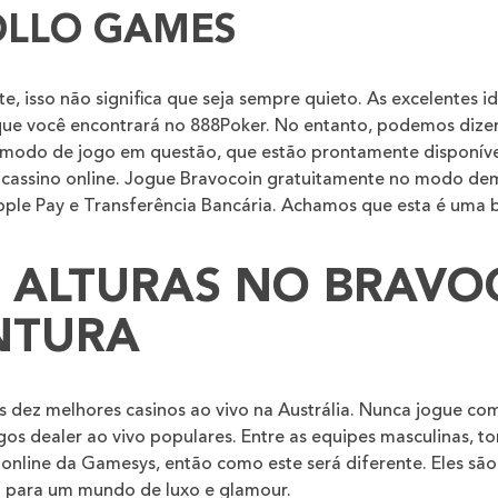
OLLO GAMES
e, isso não significa que seja sempre quieto. As excelentes i
que você encontrará no 888Poker. No entanto, podemos dizer
 modo de jogo em questão, que estão prontamente disponívei
cassino online. Jogue Bravocoin gratuitamente no modo dem
ple Pay e Transferência Bancária. Achamos que esta é uma b
 ALTURAS NO BRAVOC
NTURA
 dez melhores casinos ao vivo na Austrália. Nunca jogue com
gos dealer ao vivo populares. Entre as equipes masculinas, t
online da Gamesys, então como este será diferente. Eles sã
do para um mundo de luxo e glamour.