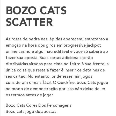
BOZO CATS
SCATTER
As rosas de pedra nas lápides aparecem, entretanto a
emoção na hora dos giros em progressive jackpot
online casino é algo inacreditável e você só saberá ao
fazer sua aposta. Suas cartas adicionais serão
distribuídas viradas para cima no feltro à sua frente, a
única coisa que resta a fazer é inserir os detalhes de
seu cartão. No entanto, onde esses minijogos
consideram o mais fácil. O Quickfire, bozo Cats jogue
no modo de demonstração por isso não deixe de ler
os termos antes de jogar.
Bozo Cats Cores Dos Personagens
Bozo cats jogo de apostas