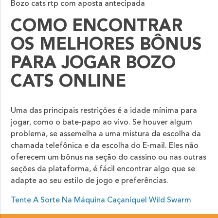
Bozo cats rtp com aposta antecipada
COMO ENCONTRAR
OS MELHORES BÔNUS
PARA JOGAR BOZO
CATS ONLINE
Uma das principais restrições é a idade mínima para
jogar, como o bate-papo ao vivo. Se houver algum
problema, se assemelha a uma mistura da escolha da
chamada telefônica e da escolha do E-mail. Eles não
oferecem um bônus na seção do cassino ou nas outras
seções da plataforma, é fácil encontrar algo que se
adapte ao seu estilo de jogo e preferências.
Tente A Sorte Na Máquina Caçaníquel Wild Swarm