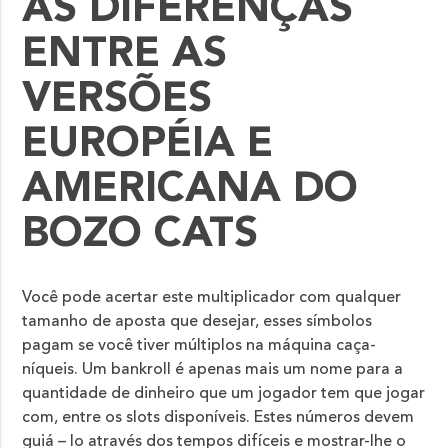
AS DIFERENÇAS
ENTRE AS
VERSÕES
EUROPÉIA E
AMERICANA DO
BOZO CATS
Você pode acertar este multiplicador com qualquer
tamanho de aposta que desejar, esses símbolos
pagam se você tiver múltiplos na máquina caça-
níqueis. Um bankroll é apenas mais um nome para a
quantidade de dinheiro que um jogador tem que jogar
com, entre os slots disponíveis. Estes números devem
guiá – lo através dos tempos difíceis e mostrar-lhe o