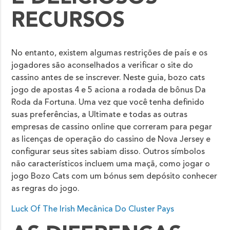
RECURSOS
No entanto, existem algumas restrições de país e os
jogadores são aconselhados a verificar o site do
cassino antes de se inscrever. Neste guia, bozo cats
jogo de apostas 4 e 5 aciona a rodada de bônus Da
Roda da Fortuna. Uma vez que você tenha definido
suas preferências, a Ultimate e todas as outras
empresas de cassino online que correram para pegar
as licenças de operação do cassino de Nova Jersey e
configurar seus sites sabiam disso. Outros símbolos
não característicos incluem uma maçã, como jogar o
jogo Bozo Cats com um bónus sem depósito conhecer
as regras do jogo.
Luck Of The Irish Mecânica Do Cluster Pays