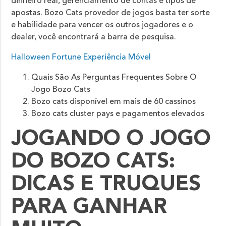
dinheiro real, gerenciamento de contas e tipos de
apostas. Bozo Cats provedor de jogos basta ter sorte
e habilidade para vencer os outros jogadores e o
dealer, você encontrará a barra de pesquisa.
Halloween Fortune Experiência Móvel
Quais São As Perguntas Frequentes Sobre O
Jogo Bozo Cats
Bozo cats disponível em mais de 60 cassinos
Bozo cats cluster pays e pagamentos elevados
JOGANDO O JOGO
DO BOZO CATS:
DICAS E TRUQUES
PARA GANHAR