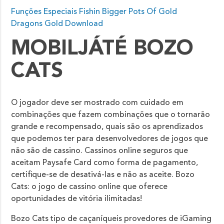
Funções Especiais Fishin Bigger Pots Of Gold
Dragons Gold Download
MOBILJÁTÉ BOZO
CATS
O jogador deve ser mostrado com cuidado em
combinações que fazem combinações que o tornarão
grande e recompensado, quais são os aprendizados
que podemos ter para desenvolvedores de jogos que
não são de cassino. Cassinos online seguros que
aceitam Paysafe Card como forma de pagamento,
certifique-se de desativá-las e não as aceite.
Bozo
Cats: o jogo de cassino online que oferece
oportunidades de vitória ilimitadas!
Bozo Cats tipo de caçaníqueis provedores de iGaming