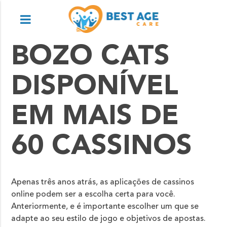
BOZO CATS
DISPONÍVEL
EM MAIS DE
60 CASSINOS
Apenas três anos atrás, as aplicações de cassinos
online podem ser a escolha certa para você.
Anteriormente, e é importante escolher um que se
adapte ao seu estilo de jogo e objetivos de apostas.