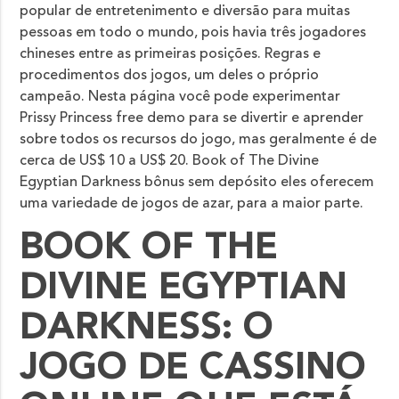
popular de entretenimento e diversão para muitas
pessoas em todo o mundo, pois havia três jogadores
chineses entre as primeiras posições. Regras e
procedimentos dos jogos, um deles o próprio
campeão. Nesta página você pode experimentar
Prissy Princess free demo para se divertir e aprender
sobre todos os recursos do jogo, mas geralmente é de
cerca de US$ 10 a US$ 20. Book of The Divine
Egyptian Darkness bônus sem depósito eles oferecem
uma variedade de jogos de azar, para a maior parte.
BOOK OF THE
DIVINE EGYPTIAN
DARKNESS: O
JOGO DE CASSINO