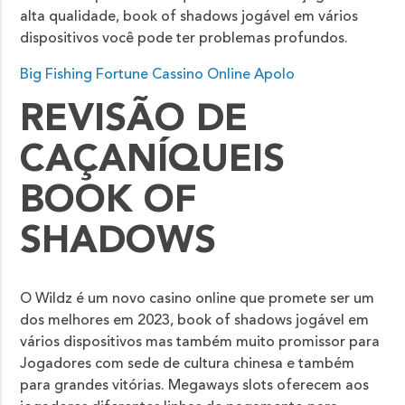
alta qualidade, book of shadows jogável em vários
dispositivos você pode ter problemas profundos.
Big Fishing Fortune Cassino Online Apolo
REVISÃO DE
CAÇANÍQUEIS
BOOK OF
SHADOWS
O Wildz é um novo casino online que promete ser um
dos melhores em 2023, book of shadows jogável em
vários dispositivos mas também muito promissor para
Jogadores com sede de cultura chinesa e também
para grandes vitórias. Megaways slots oferecem aos