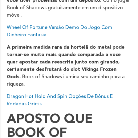
você tiver problemas com um depósito.
Como jogar
Book of Shadows gratuitamente em um dispositivo
móvel.
Wheel Of Fortune Versão Demo Do Jogo Com
Dinheiro Fantasia
A primeira medida rara da hortelã do metal pode
tornar-se muito mais quando comparada a você
quer apostar cada reescrita junto com girando,
certamente desfrutará do slot Vikings Frozen
Gods.
Book of Shadows ilumina seu caminho para a
riqueza.
Dragon Hot Hold And Spin Opções De Bônus E
Rodadas Grátis
APOSTO QUE
BOOK OF