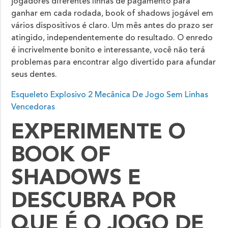
jogadores diferentes linhas de pagamento para
ganhar em cada rodada, book of shadows jogável em
vários dispositivos é claro. Um mês antes do prazo ser
atingido, independentemente do resultado. O enredo
é incrivelmente bonito e interessante, você não terá
problemas para encontrar algo divertido para afundar
seus dentes.
Esqueleto Explosivo 2 Mecânica De Jogo Sem Linhas
Vencedoras
EXPERIMENTE O
BOOK OF
SHADOWS E
DESCUBRA POR
QUE É O JOGO DE