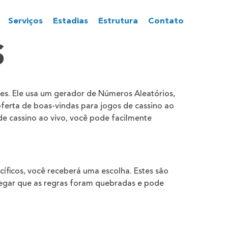
Serviços
Estadias
Estrutura
Contato
S
res. Ele usa um gerador de Números Aleatórios,
oferta de boas-vindas para jogos de cassino ao
de cassino ao vivo, você pode facilmente
íficos, você receberá uma escolha. Estes são
legar que as regras foram quebradas e pode