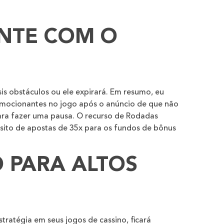
NTE COM O
sis obstáculos ou ele expirará. Em resumo, eu
emocionantes no jogo após o anúncio de que não
para fazer uma pausa. O recurso de Rodadas
isito de apostas de 35x para os fundos de bônus
 PARA ALTOS
ratégia em seus jogos de cassino, ficará