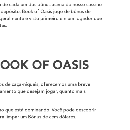
ão de cada um dos bônus acima do nosso cassino
 depósito. Book of Oasis jogo de bônus de
 geralmente é visto primeiro em um jogador que
tes.
BOOK OF OASIS
gos de caça-níqueis, oferecemos uma breve
gamento que desejam jogar, quanto mais
ino que está dominando. Você pode descobrir
ra limpar um Bônus de cem dólares.