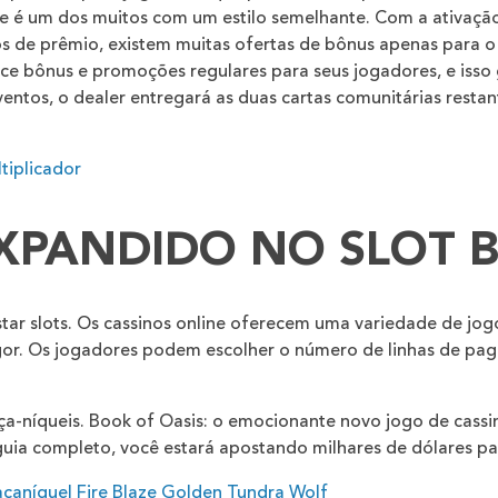
kie é um dos muitos com um estilo semelhante. Com a ativaç
os de prêmio, existem muitas ofertas de bônus apenas para o
e bônus e promoções regulares para seus jogadores, e isso
ventos, o dealer entregará as duas cartas comunitárias restan
tiplicador
XPANDIDO NO SLOT 
tar slots. Os cassinos online oferecem uma variedade de jo
gor. Os jogadores podem escolher o número de linhas de pa
a-níqueis. Book of Oasis: o emocionante novo jogo de cass
ia completo, você estará apostando milhares de dólares pa
çaníquel Fire Blaze Golden Tundra Wolf