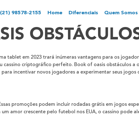
(21) 98578-2155
Home
Diferenciais
Quem Somos
SIS OBSTÁCULO
 uma tablet em 2023 trará inúmeras vantagens para os jogado
 cassino criptográfico perfeito. Book of oasis obstáculos a 
 para incentivar novos jogadores a experimentar seus jogos 
 Essas promoções podem incluir rodadas grátis em jogos espec
a um amor crescente pelo futebol nos EUA, o cassino pode a