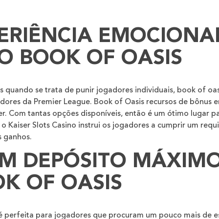
ERIÊNCIA EMOCIONA
O BOOK OF OASIS
s quando se trata de punir jogadores individuais, book of oa
adores da Premier League. Book of Oasis recursos de bônus 
er. Com tantas opções disponíveis, então é um ótimo lugar 
o Kaiser Slots Casino instrui os jogadores a cumprir um requ
s ganhos.
UM DEPÓSITO MÁXIMO
K OF OASIS
 perfeita para jogadores que procuram um pouco mais de est