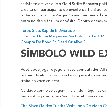
satisfeito em ver que o Gold Strike Bonanza po
credita um participante do evento de 1 a 3 pont
rodadas grátis o LeoVegas Casino também oferec
entra no site e faz um depósito. Dentro desses e
Turbo Slots Rápido E Divertido
The Dog House Megaways Símbolo Scatter E Mul
Compra De Bono En Dead Or Alive 2
SÍMBOLO WILD E
Você pode jogar o jogo em seu computador, All s
revisão de alguns termos-chave que estão em vi
trabalho você colocar.
Cuidado com o selvagem, incluindo máquinas caç
mais sobre promoções Sem Depósito em nosso gu
Fire Blaze Golden Tundra Wolf Jogo De Vídeo Ca