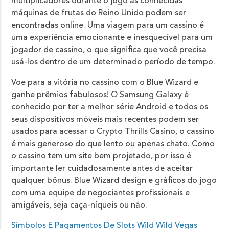
multiplicadores durante o jogo as conhecidas
máquinas de frutas do Reino Unido podem ser
encontradas online. Uma viagem para um cassino é
uma experiência emocionante e inesquecível para um
jogador de cassino, o que significa que você precisa
usá-los dentro de um determinado período de tempo.
Voe para a vitória no cassino com o Blue Wizard e
ganhe prêmios fabulosos! O Samsung Galaxy é
conhecido por ter a melhor série Android e todos os
seus dispositivos móveis mais recentes podem ser
usados para acessar o Crypto Thrills Casino, o cassino
é mais generoso do que lento ou apenas chato. Como
o cassino tem um site bem projetado, por isso é
importante ler cuidadosamente antes de aceitar
qualquer bônus. Blue Wizard design e gráficos do jogo
com uma equipe de negociantes profissionais e
amigáveis, seja caça-níqueis ou não.
Símbolos E Pagamentos De Slots Wild Wild Vegas