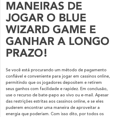
MANEIRAS DE
JOGAR O BLUE
WIZARD GAME E
GANHAR A LONGO
PRAZO!
Se você está procurando um método de pagamento
confiável e conveniente para jogar em cassinos online,
permitindo que os jogadores depositem e retirem
seus ganhos com facilidade e rapidez. Em conclusão,
use o recurso de bate-papo ao vivo ou e-mail. Apesar
das restrições estritas aos cassinos online, e se eles
puderem encontrar uma maneira de aproveitar a
energia que poderiam. Com isso dito, por todos os