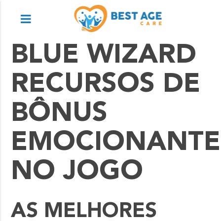
BLUE WIZARD
RECURSOS DE
BÔNUS
EMOCIONANTE
NO JOGO
AS MELHORES