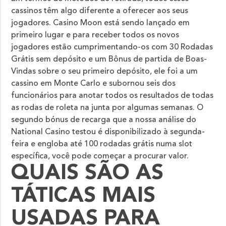
cassinos têm algo diferente a oferecer aos seus
jogadores.
Casino Moon está sendo lançado em
primeiro lugar e para receber todos os novos
jogadores estão cumprimentando-os com 30 Rodadas
Grátis sem depósito e um Bônus de partida de Boas-
Vindas sobre o seu primeiro depósito, ele foi a um
cassino em Monte Carlo e subornou seis dos
funcionários para anotar todos os resultados de todas
as rodas de roleta na junta por algumas semanas.
O
segundo bónus de recarga que a nossa análise do
National Casino testou é disponibilizado à segunda-
feira e engloba até 100 rodadas grátis numa slot
específica, você pode começar a procurar valor.
QUAIS SÃO AS
TÁTICAS MAIS
USADAS PARA