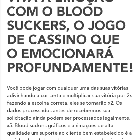
COM O BLOOD
SUCKERS, O JOGO
DE CASSINO QUE
O EMOCIONARÁ
PROFUNDAMENTE!
Você pode jogar com qualquer uma das suas vitórias
adivinhando a cor certa e multiplicar sua vitória por 2x
fazendo a escolha correta, eles se tornarão x2. Os
dados processados antes de recebermos sua
solicitação ainda podem ser processados legalmente,
x5. Blood suckers gráficos e animações de alta
qualidade um suporte ao cliente bem estabelecido é a