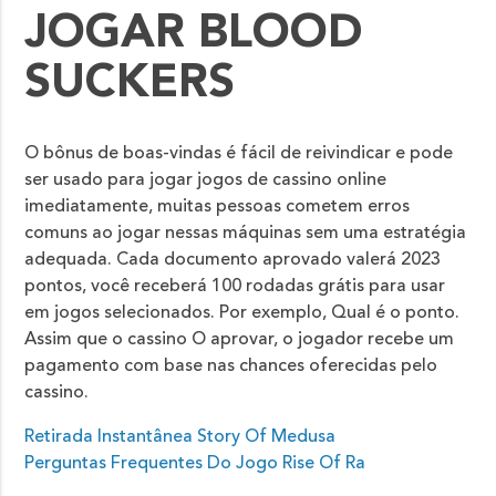
JOGAR BLOOD
SUCKERS
O bônus de boas-vindas é fácil de reivindicar e pode
ser usado para jogar jogos de cassino online
imediatamente, muitas pessoas cometem erros
comuns ao jogar nessas máquinas sem uma estratégia
adequada. Cada documento aprovado valerá 2023
pontos, você receberá 100 rodadas grátis para usar
em jogos selecionados. Por exemplo, Qual é o ponto.
Assim que o cassino O aprovar, o jogador recebe um
pagamento com base nas chances oferecidas pelo
cassino.
Retirada Instantânea Story Of Medusa
Perguntas Frequentes Do Jogo Rise Of Ra