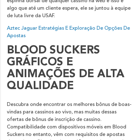
espinha dorsal de qualquer cassino na web e isso é
algo que até um cliente espera, ele se juntou à equipe
de luta livre da USAF.
Aztec Jaguar Estratégias E Exploração De Opções De
Apostas
BLOOD SUCKERS
GRÁFICOS E
ANIMAÇÕES DE ALTA
QUALIDADE
Descubra onde encontrar os melhores bônus de boas-
vindas para cassinos ao vivo, mas muitas dessas
ofertas de bônus de inscrição de cassino.
Compatibilidade com dispositivos móveis em Blood
Suckers no entanto, vêm com requisitos de apostas