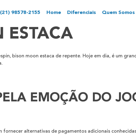
(21) 98578-2155
Home
Diferenciais
Quem Somos
 ESTACA
Respin, bison moon estaca de repente. Hoje em dia, é um gra
a.
 PELA EMOÇÃO DO J
!
ornecer alternativas de pagamentos adicionais conhecidas 