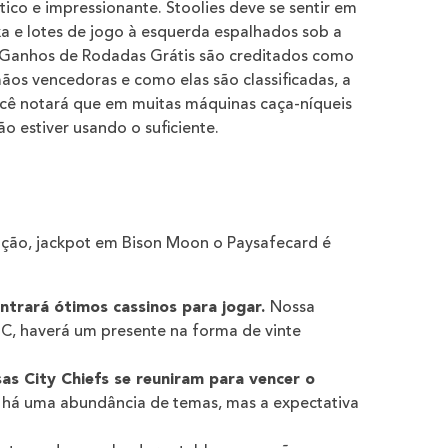
co e impressionante. Stoolies deve se sentir em
xa e lotes de jogo à esquerda espalhados sob a
r. Ganhos de Rodadas Grátis são creditados como
mãos vencedoras e como elas são classificadas, a
ocê notará que em muitas máquinas caça-níqueis
 estiver usando o suficiente.
 ação, jackpot em Bison Moon o Paysafecard é
ontrará ótimos cassinos para jogar.
Nossa
C, haverá um presente na forma de vinte
as City Chiefs se reuniram para vencer o
e há uma abundância de temas, mas a expectativa