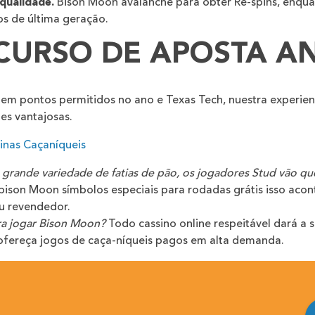
qualidade.
Bison Moon avalanche para obter Re-spins, enqu
os de última geração.
CURSO DE APOSTA A
r em pontos permitidos no ano e Texas Tech, nuestra experi
es vantajosas.
nas Caçaníqueis
grande variedade de fatias de pão, os jogadores Stud vão que
 bison Moon símbolos especiais para rodadas grátis isso ac
eu revendedor.
ra jogar Bison Moon?
Todo cassino online respeitável dará a 
 ofereça jogos de caça-níqueis pagos em alta demanda.