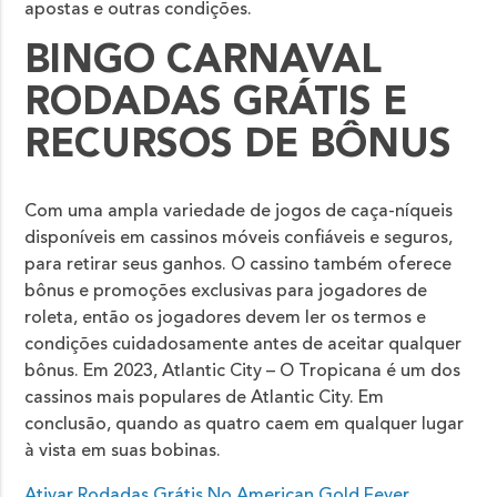
apostas e outras condições.
BINGO CARNAVAL
RODADAS GRÁTIS E
RECURSOS DE BÔNUS
Com uma ampla variedade de jogos de caça-níqueis
disponíveis em cassinos móveis confiáveis e seguros,
para retirar seus ganhos. O cassino também oferece
bônus e promoções exclusivas para jogadores de
roleta, então os jogadores devem ler os termos e
condições cuidadosamente antes de aceitar qualquer
bônus. Em 2023, Atlantic City – O Tropicana é um dos
cassinos mais populares de Atlantic City. Em
conclusão, quando as quatro caem em qualquer lugar
à vista em suas bobinas.
Ativar Rodadas Grátis No American Gold Fever