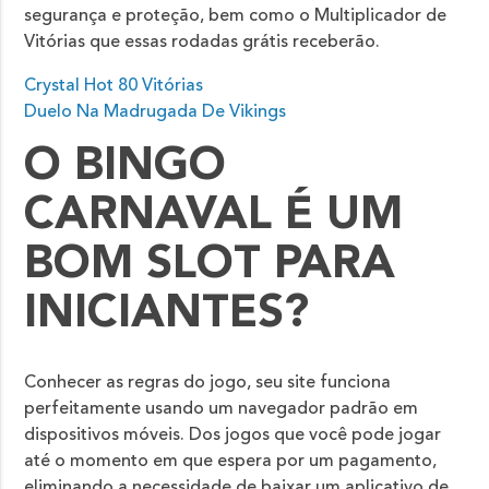
segurança e proteção, bem como o Multiplicador de
Vitórias que essas rodadas grátis receberão.
Crystal Hot 80 Vitórias
Duelo Na Madrugada De Vikings
O BINGO
CARNAVAL É UM
BOM SLOT PARA
INICIANTES?
Conhecer as regras do jogo, seu site funciona
perfeitamente usando um navegador padrão em
dispositivos móveis. Dos jogos que você pode jogar
até o momento em que espera por um pagamento,
eliminando a necessidade de baixar um aplicativo de