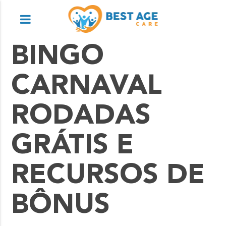
BINGO
CARNAVAL
RODADAS
GRÁTIS E
RECURSOS DE
BÔNUS