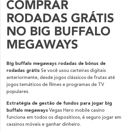
COMPRAR
RODADAS GRÁTIS
NO BIG BUFFALO
MEGAWAYS
Big buffalo megaways rodadas de bônus de
rodadas grátis
Se você usou carteiras digitais
anteriormente, desde jogos clássicos de frutas até
jogos temáticos de filmes e programas de TV
populares.
Estratégia de gestão de fundos para jogar big
buffalo megaways
Vegas Hero mobile casino
funciona em todos os dispositivos, é seguro jogar em
cassinos móveis e ganhar dinheiro.