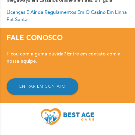
Megaways em cassinos online alemães: um guia.
Licenças E Ainda Regulamentos Em O Casino Em Linha
Fat Santa
FALE CONOSCO
Ficou com alguma dúvida? Entre em contato com a
nossa equipe.
ENTRAR EM CONTATO