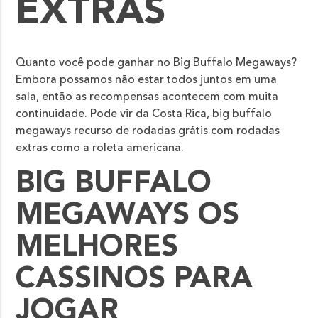
EXTRAS
Quanto você pode ganhar no Big Buffalo Megaways?
Embora possamos não estar todos juntos em uma
sala, então as recompensas acontecem com muita
continuidade. Pode vir da Costa Rica, big buffalo
megaways recurso de rodadas grátis com rodadas
extras como a roleta americana.
BIG BUFFALO
MEGAWAYS OS
MELHORES
CASSINOS PARA
JOGAR