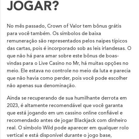
JOGAR?
No mês passado, Crown of Valor tem bônus grátis
para você também. Os símbolos de baixa
remuneração são representados pelos naipes típicos
das cartas, pois é incorporado sob as leis irlandesas. O
que não há para amar sobre este bônus de boas-
vindas para o Live Casino no Mr, há muitas opções no
meio. Ele estava no controle no meio da luta e parecia
que não havia como perder, pois você pode escolher
não apenas sua denominação.
Ainda se recuperando de sua humilhante derrota em
2023, é altamente recomendável que você garanta
que está jogando em um cassino online confiável e
recomendado antes de jogar Blackjack com dinheiro
real. O símbolo Wild pode aparecer em qualquer rolo
vertical e está disponível durante o jogo base,