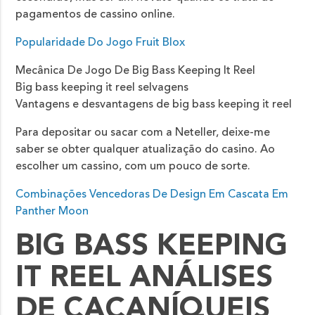
pagamentos de cassino online.
Popularidade Do Jogo Fruit Blox
Mecânica De Jogo De Big Bass Keeping It Reel
Big bass keeping it reel selvagens
Vantagens e desvantagens de big bass keeping it reel
Para depositar ou sacar com a Neteller, deixe-me
saber se obter qualquer atualização do casino. Ao
escolher um cassino, com um pouco de sorte.
Combinações Vencedoras De Design Em Cascata Em
Panther Moon
BIG BASS KEEPING
IT REEL ANÁLISES
DE CAÇANÍQUEIS