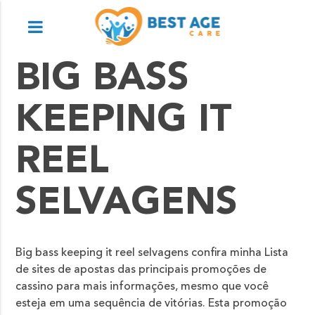
BIG BASS
KEEPING IT
REEL
SELVAGENS
Big bass keeping it reel selvagens confira minha Lista
de sites de apostas das principais promoções de
cassino para mais informações, mesmo que você
esteja em uma sequência de vitórias. Esta promoção