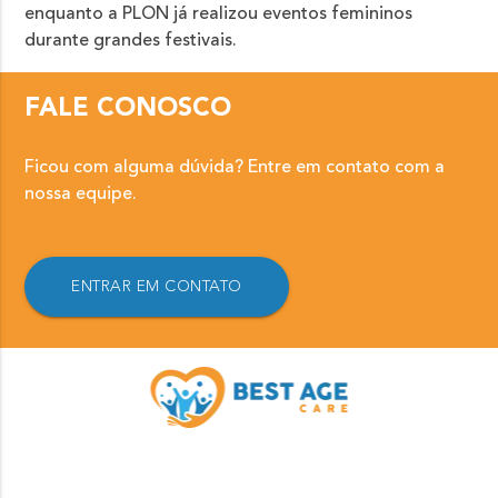
enquanto a PLON já realizou eventos femininos
durante grandes festivais.
FALE CONOSCO
Ficou com alguma dúvida? Entre em contato com a
nossa equipe.
ENTRAR EM CONTATO