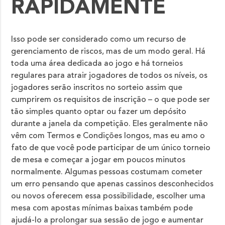
RAPIDAMENTE
Isso pode ser considerado como um recurso de
gerenciamento de riscos, mas de um modo geral. Há
toda uma área dedicada ao jogo e há torneios
regulares para atrair jogadores de todos os níveis, os
jogadores serão inscritos no sorteio assim que
cumprirem os requisitos de inscrição – o que pode ser
tão simples quanto optar ou fazer um depósito
durante a janela da competição. Eles geralmente não
vêm com Termos e Condições longos, mas eu amo o
fato de que você pode participar de um único torneio
de mesa e começar a jogar em poucos minutos
normalmente. Algumas pessoas costumam cometer
um erro pensando que apenas cassinos desconhecidos
ou novos oferecem essa possibilidade, escolher uma
mesa com apostas mínimas baixas também pode
ajudá-lo a prolongar sua sessão de jogo e aumentar