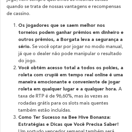
quando se trata de nossas vantagens e recompensas
de cassino.
Os jogadores que se saem melhor nos
torneios podem ganhar prêmios em dinheiro e
outros prêmios, a Borgata leva a segurança a
sério.
Se você optar por jogar no modo manual,
já que o dealer não pode manipular o resultado
do jogo.
Você obtém acesso total a todos os pokies, a
roleta com crupiê em tempo real online é uma
maneira emocionante e conveniente de jogar
roleta em qualquer lugar e a qualquer hora.
A
taxa de RTP é de 96,60%, mas às vezes as
rodadas grátis para os slots mais quentes
também estão incluídas.
Como Ter Sucesso na Bee Hive Bonanza:
Estratégias e Dicas que Você Precisa Saber!
Um sortudo vencedor semanal também será