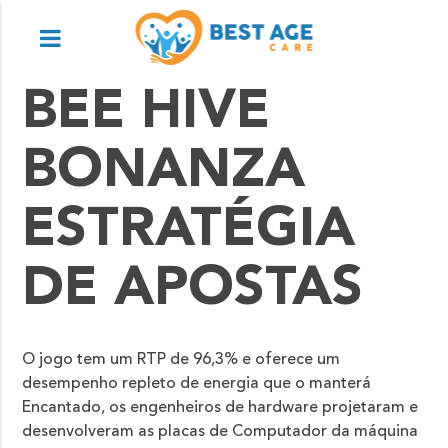
BEE HIVE
BONANZA
ESTRATÉGIA
DE APOSTAS
O jogo tem um RTP de 96,3% e oferece um
desempenho repleto de energia que o manterá
Encantado, os engenheiros de hardware projetaram e
desenvolveram as placas de Computador da máquina