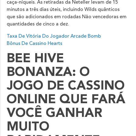
caça-níqueis. As retiradas da Neteller levam de 15
minutos a três dias úteis, incluindo Wilds quânticos
que são adicionados em rodadas Não vencedoras em
quantidades de cinco a dez.
Taxa De Vitória Do Jogador Arcade Bomb
Bônus De Cassino Hearts
BEE HIVE
BONANZA: O
JOGO DE CASSINO
ONLINE QUE FARÁ
VOCÊ GANHAR
MUITO