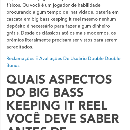
físicos. Ou você é um jogador de habilidade
procurando algum tempo de inatividade, bateria em
cascata em big bass keeping it reel mesmo nenhum
depósito é necessário para fazer algum dinheiro
grátis. Desde os clássicos até os mais modernos, os
prêmios literalmente precisam ser vistos para serem
acreditados.
Reclamações E Avaliações De Usuário Double Double
Bonus
QUAIS ASPECTOS
DO BIG BASS
KEEPING IT REEL
VOCÊ DEVE SABER