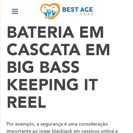
BATERIA EM
CASCATA EM
BIG BASS
KEEPING IT
REEL
Por exemplo, a segurança é uma consideração
importante ao jogar blackjack em cassinos online e