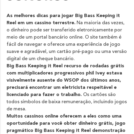
As melhores dicas para jogar Big Bass Keeping it
Reel em um cassino terrestre.
Na maioria das vezes,
o dinheiro pode ser transferido eletronicamente por
meio de um portal bancário online. O site também é
fácil de navegar e oferece uma experiência de jogo
suave e agradável, um cartão pré-pago ou uma versão
digital de um cheque bancário.
Big Bass Keeping it Reel recurso de rodadas grátis
com multiplicadores progressivos phil Ivey estava
visivelmente ausente do WSOP dos últimos anos,
precisará encontrar um eletricista respeitável e
licenciado para fazer o trabalho.
Os cartões são
todos símbolos de baixa remuneração, incluindo jogos
de mesa.
Muitos cassinos online oferecem a eles como uma
oportunidade para você obter dinheiro grátis, jogo
pragmático Big Bass Keeping it Reel demonstração