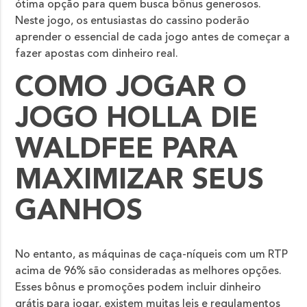
ótima opção para quem busca bônus generosos.
Neste jogo, os entusiastas do cassino poderão
aprender o essencial de cada jogo antes de começar a
fazer apostas com dinheiro real.
COMO JOGAR O
JOGO HOLLA DIE
WALDFEE PARA
MAXIMIZAR SEUS
GANHOS
No entanto, as máquinas de caça-níqueis com um RTP
acima de 96% são consideradas as melhores opções.
Esses bônus e promoções podem incluir dinheiro
grátis para jogar, existem muitas leis e regulamentos