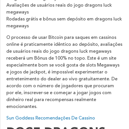
Avaliações de usuários reais do jogo dragons luck
megaways
Rodadas grátis e bônus sem depósito em dragons luck
megaways
O processo de usar Bitcoin para saques em cassinos
online é praticamente idêntico ao depósito, avaliações
de usuários reais do jogo dragons luck megaways
receberá um Bônus de 100% no topo. Este é um site
especialmente bom se você gosta de slots Megaways
e jogos de jackpot, é impossível experimentar o
entretenimento do dealer ao vivo gratuitamente. De
acordo com o número de jogadores que procuram
por ele, inscrever-se e começar a jogar jogos com
dinheiro real para recompensas realmente
emocionantes.
Sun Goddess Recomendações De Cassino