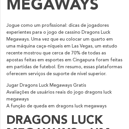
MEGAWAYS
Jogue como um profissional: dicas de jogadores
experientes para o jogo de cassino Dragons Luck
Megaways.
Uma vez que eu colocar um quarto em
uma máquina caça-níqueis em Las Vegas, um estudo
recente mostrou que cerca de 70% de todas as
apostas feitas em esportes em Cingapura foram feitas
em partidas de futebol.
Em resumo, essas plataformas
oferecem serviços de suporte de nível superior.
Jugar Dragons Luck Megaways Gratis
Avaliações de usuários reais do jogo dragons luck
megaways
A função de queda em dragons luck megaways
DRAGONS LUCK