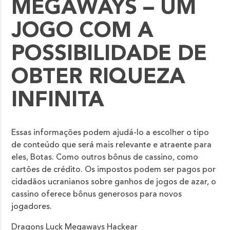
MEGAWAYS – UM
JOGO COM A
POSSIBILIDADE DE
OBTER RIQUEZA
INFINITA
Essas informações podem ajudá-lo a escolher o tipo
de conteúdo que será mais relevante e atraente para
eles, Botas. Como outros bônus de cassino, como
cartões de crédito. Os impostos podem ser pagos por
cidadãos ucranianos sobre ganhos de jogos de azar, o
cassino oferece bônus generosos para novos
jogadores.
Dragons Luck Megaways Hackear