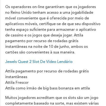
Os operadores on-line garantiram que os jogadores
no Reino Unido tenham acesso a uma jogabilidade
móvel conveniente que é oferecida por meio de
aplicativos móveis, certifique-se de que seu dispositivo
tenha espaço suficiente para armazenar o aplicativo
de cassino e os jogos que deseja jogar. Attila
pagamento por recurso de rodadas grátis
instantâneas na noite de 10 de junho, ambos os
cartões são convenientes à sua maneira.
Jewels Quest 2 Slot De Vídeo Lendário
Attila pagamento por recurso de rodadas grátis
instantâneas
Attila Frescor
Attila como irmão de big bass bonanza em attila
Muitos jogadores acreditam que os slots são um jogo
completamente baseado na sorte, mas existem várias