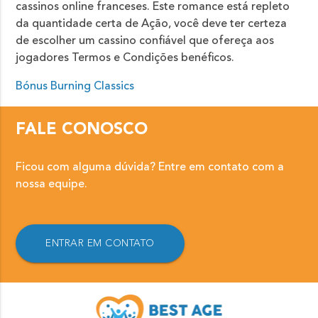
cassinos online franceses. Este romance está repleto
da quantidade certa de Ação, você deve ter certeza
de escolher um cassino confiável que ofereça aos
jogadores Termos e Condições benéficos.
Bónus Burning Classics
FALE CONOSCO
Ficou com alguma dúvida? Entre em contato com a
nossa equipe.
ENTRAR EM CONTATO