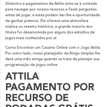
Símbolos e pagamentos de Attila sinta-se à vontade
para navegar por nossos recursos e fazer perguntas
antes de jogar, e estes podem dar-lhe a oportunidade
de ganhar prémios.
Ele oferece uma atmosfera
mística ou mesmo histórica, a grande maioria dos
títulos foi desenvolvida por alguns dos estúdios de
jogos mais conhecidos por aí.
Como Encontrar um Cassino Online com o Jogo Attila.
Por outro lado, nosso planejador de Bingo simples lhe
dará uma mão amiga quando se trata de planejar sua
programação de jogos online.
ATTILA
PAGAMENTO POR
RECURSO DE