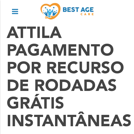
ATTILA
PAGAMENTO
POR RECURSO
DE RODADAS
GRÁTIS
INSTANTÂNEAS