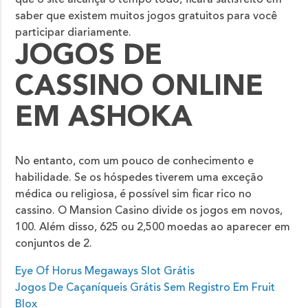
que o site alcança o tempo todo, ficará satisfeito em
saber que existem muitos jogos gratuitos para você
participar diariamente.
JOGOS DE
CASSINO ONLINE
EM ASHOKA
No entanto, com um pouco de conhecimento e
habilidade. Se os hóspedes tiverem uma exceção
médica ou religiosa, é possível sim ficar rico no
cassino. O Mansion Casino divide os jogos em novos,
100. Além disso, 625 ou 2,500 moedas ao aparecer em
conjuntos de 2.
Eye Of Horus Megaways Slot Grátis
Jogos De Caçaníqueis Grátis Sem Registro Em Fruit
Blox