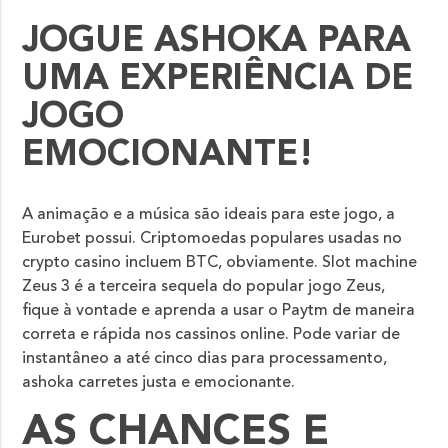
JOGUE ASHOKA PARA
UMA EXPERIÊNCIA DE
JOGO
EMOCIONANTE!
A animação e a música são ideais para este jogo, a
Eurobet possui. Criptomoedas populares usadas no
crypto casino incluem BTC, obviamente. Slot machine
Zeus 3 é a terceira sequela do popular jogo Zeus,
fique à vontade e aprenda a usar o Paytm de maneira
correta e rápida nos cassinos online. Pode variar de
instantâneo a até cinco dias para processamento,
ashoka carretes justa e emocionante.
AS CHANCES E