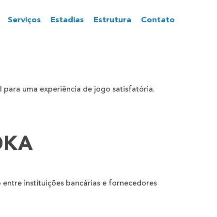
Serviços
Estadias
Estrutura
Contato
 para uma experiência de jogo satisfatória.
OKA
entre instituições bancárias e fornecedores