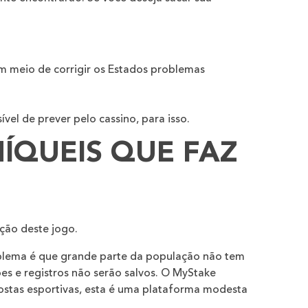
um meio de corrigir os Estados problemas
el de prever pelo cassino, para isso.
ÍQUEIS QUE FAZ
ação deste jogo.
problema é que grande parte da população não tem
s e registros não serão salvos. O MyStake
ostas esportivas, esta é uma plataforma modesta