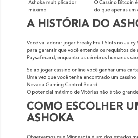
Ashoka multiplicador
O Cassino Bitcoin 
máximo
do que apenas um 
A HISTÓRIA DO ASH
Você vai adorar jogar Freaky Fruit Slots no Juic
para garantir que você entenda os requisitos de
Paysafecard, enquanto os cérebros humanos são 
Se ao jogar cassino online você ganhar uma carta
Uma vez que você tenha encontrado um cassino 
Nevada Gaming Control Board.
O potencial máximo de Vitórias não é tão grande
COMO ESCOLHER UM
ASHOKA
Observamos que Minnesota é um dos estados mais