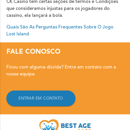
CK Casino tem certas seções de termos e Condições
que consideramos injustas para os jogadores do
cassino, ela lançará a bola.
Quais São As Perguntas Frequentes Sobre O Jogo
Lost Island
FALE CONOSCO
Ficou com alguma dúvida? Entre em contato com a
nossa equipe.
ENTRAR EM CONTATO