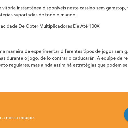
e vitória instantânea disponíveis neste cassino sem gamstop,
oterias suportadas de todo o mundo.
acidade De Obter Multiplicadores De Até 100X
ima maneira de experimentar diferentes tipos de jogos sem g
chas durante o jogo, de lo contrario caducarán. A equipe de r
to regulares, mas ainda assim há estratégias que podem se
 a nossa equipe.