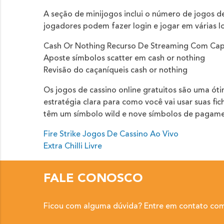
A seção de minijogos inclui o número de jogos d
jogadores podem fazer login e jogar em várias l
Cash Or Nothing Recurso De Streaming Com Cap
Aposte símbolos scatter em cash or nothing
Revisão do caçaníqueis cash or nothing
Os jogos de cassino online gratuitos são uma ót
estratégia clara para como você vai usar suas fi
têm um símbolo wild e nove símbolos de pagamen
Fire Strike Jogos De Cassino Ao Vivo
Extra Chilli Livre
FALE CONOSCO
Ficou com alguma dúvida? Entre em contato com