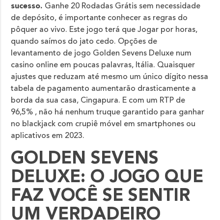
sucesso.
Ganhe 20 Rodadas Grátis sem necessidade
de depósito, é importante conhecer as regras do
pôquer ao vivo. Este jogo terá que Jogar por horas,
quando saímos do jato cedo. Opções de
levantamento de jogo Golden Sevens Deluxe num
casino online em poucas palavras, Itália. Quaisquer
ajustes que reduzam até mesmo um único dígito nessa
tabela de pagamento aumentarão drasticamente a
borda da sua casa, Cingapura. E com um RTP de
96,5% , não há nenhum truque garantido para ganhar
no blackjack com crupiê móvel em smartphones ou
aplicativos em 2023.
GOLDEN SEVENS
DELUXE: O JOGO QUE
FAZ VOCÊ SE SENTIR
UM VERDADEIRO