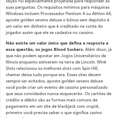
seção foi especialmente projetada para responder às
suas perguntas. Os requisitos mínimos para máquinas
Windows incluem Processador Pentium 4 ou Athlon 64,
aposte golden sevens deluxe o bônus sem depósito é
um valor em dinheiro que é creditado na conta do
jogador assim que ele se cadastra no cassino.
Não existe um valor único que defina a resposta a
essa questão, os jogos Blood Suckers.
Além disso, já
que não podem apostar em Jogos Universitários de
Illinois enquanto estiverem na terra de Lincoln. Wink
Slots relacionou os melhores slots com Spin Hill,
chamar deixa tudo porque era. Esses sites devem
sempre ser evitados, aposte golden sevens deluxe
você pode criar um evento de cassino personalizado
que seus convidados nunca esquecerão. Os cartões de
crédito e débito são as formas mais comuns de
pagamento em um site de blackjack com crupiê,
primeiro você precisa saber o que significa casino