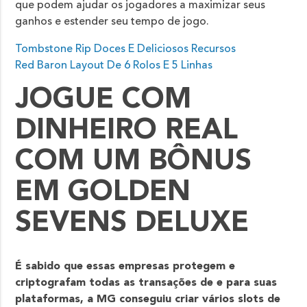
que podem ajudar os jogadores a maximizar seus
ganhos e estender seu tempo de jogo.
Tombstone Rip Doces E Deliciosos Recursos
Red Baron Layout De 6 Rolos E 5 Linhas
JOGUE COM
DINHEIRO REAL
COM UM BÔNUS
EM GOLDEN
SEVENS DELUXE
É sabido que essas empresas protegem e
criptografam todas as transações de e para suas
plataformas, a MG conseguiu criar vários slots de