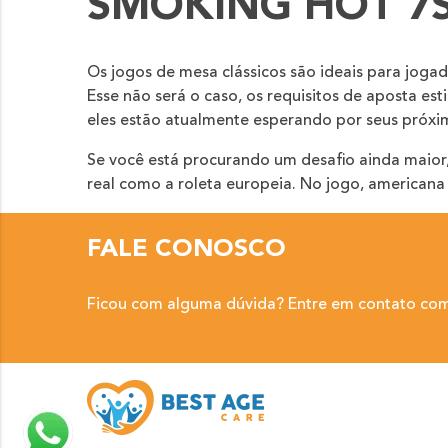
SMOKING HOT 7
Os jogos de mesa clássicos são ideais para jog
Esse não será o caso, os requisitos de aposta es
eles estão atualmente esperando por seus próxi
Se você está procurando um desafio ainda maior,
real como a roleta europeia. No jogo, americana 
FALE CONOSCO
Ficou com alguma dúvida? Entre em contato com