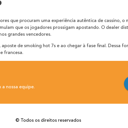
S
adores que procuram uma experiência autêntica de cassino, 
timulam que os jogadores prossigam apostando. O dealer distr
mos grandes vencedores.
 aposte de smoking hot 7s e ao chegar à fase final.
Dessa fo
e francesa.
 a nossa equipe.
© Todos os direitos reservados