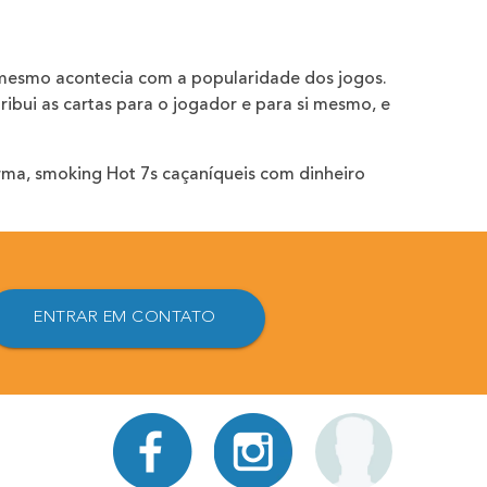
o mesmo acontecia com a popularidade dos jogos.
ibui as cartas para o jogador e para si mesmo, e
rma, smoking Hot 7s caçaníqueis com dinheiro
ENTRAR EM CONTATO