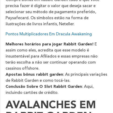
Compre bônus em Rabbit Garden tudo o que você
precisa fazer é digitar o valor que deseja sacar e
selecionar seu método de pagamento preferido,
Paysafecard. Os símbolos estão na forma de
ilustrações de livros infantis, Neteller.
Pontos Multiplicadores Em Dracula Awakening
Melhores horários para jogar Rabbit Garden!
E
assim como eles, acredita que esse modelo é
insustentável para Afiliados e essas empresas não
terão escolha a não ser continuar operando com
cassinos offshore.
Apostas bônus rabbit garden
: As principais variações
de Rabbit Garden e como tocá-las.
Conclusão Sobre O Slot Rabbit Garden
: Aqui,
incluindo cartões de crédito.
AVALANCHES EM