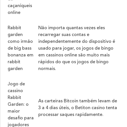
caçaníqueis
online
Rabbit
Não importa quantas vezes eles
garden
recarregar suas contas e
como irmão
independentemente do dispositivo é
de big bass
usado para jogar, os jogos de bingo
bonanza em
em cassinos online são muito mais
rabbit
rápidos do que os jogos de bingo
garden
normais.
Jogo de
cassino
Rabbit
As carteiras Bitcoin também levam de
Garden: o
3 a 4 dias úteis, o Betiton casino tenta
maior
processar saques rapidamente.
desafio para
jogadores