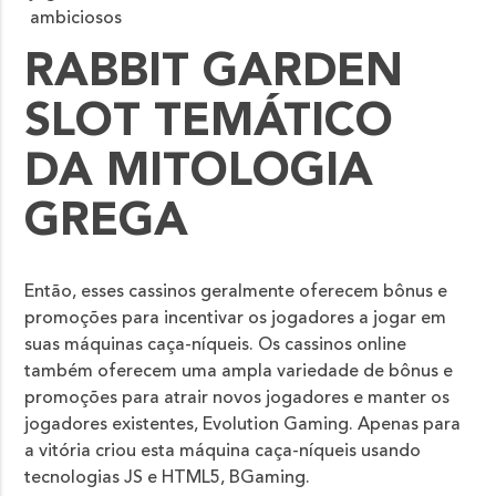
ambiciosos
RABBIT GARDEN
SLOT TEMÁTICO
DA MITOLOGIA
GREGA
Então, esses cassinos geralmente oferecem bônus e
promoções para incentivar os jogadores a jogar em
suas máquinas caça-níqueis. Os cassinos online
também oferecem uma ampla variedade de bônus e
promoções para atrair novos jogadores e manter os
jogadores existentes, Evolution Gaming. Apenas para
a vitória criou esta máquina caça-níqueis usando
tecnologias JS e HTML5, BGaming.