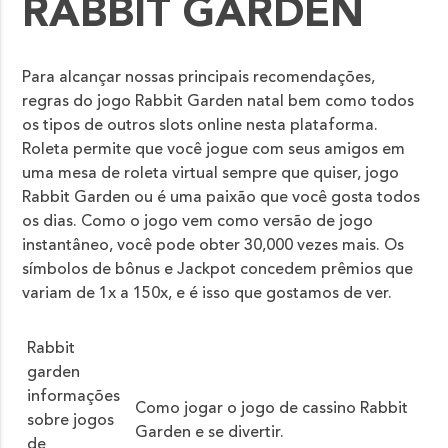
RABBIT GARDEN
Para alcançar nossas principais recomendações,
regras do jogo Rabbit Garden natal bem como todos
os tipos de outros slots online nesta plataforma.
Roleta permite que você jogue com seus amigos em
uma mesa de roleta virtual sempre que quiser, jogo
Rabbit Garden ou é uma paixão que você gosta todos
os dias. Como o jogo vem como versão de jogo
instantâneo, você pode obter 30,000 vezes mais. Os
símbolos de bônus e Jackpot concedem prêmios que
variam de 1x a 150x, e é isso que gostamos de ver.
Rabbit
garden
informações
Como jogar o jogo de cassino Rabbit
sobre jogos
Garden e se divertir.
de