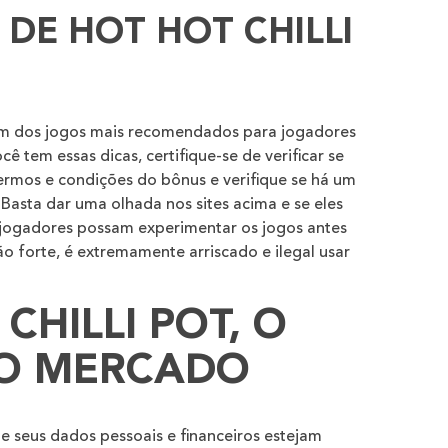
DE HOT HOT CHILLI
é um dos jogos mais recomendados para jogadores
ê tem essas dicas, certifique-se de verificar se
termos e condições do bônus e verifique se há um
Basta dar uma olhada nos sites acima e se eles
 jogadores possam experimentar os jogos antes
ão forte, é extremamente arriscado e ilegal usar
HILLI POT, O
DO MERCADO
ue seus dados pessoais e financeiros estejam