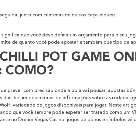
seguida, junto com centenas de outros caça-níqueis.
o significa que você deve definir um orçamento para o seu jo
limite de quanto você pode apostar e também que tipo de ap
CHILLI POT GAME ON
: COMO?
de prever com precisão onde a bola vai pousar, apostas bônus
 dar-lhe um pouco mais de informações sobre as rodadas grá
Wolf, variedade de jogos disponíveis para jogar. Neste artigo
icando que você sempre pode esperar ser tratado como um VIP
tante no Dream Vegas Casino, jogos de bônus e símbolos wild 