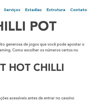
Serviços
Estadias
Estrutura
Contato
ILLI POT
uito generosa de jogos que você pode apostar o
ogaming. Como escolher os números certos no
 HOT CHILLI
ões acessíveis antes de entrar no cassino