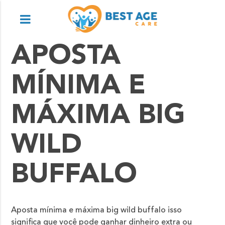
APOSTA
MÍNIMA E
MÁXIMA BIG
WILD
BUFFALO
Aposta mínima e máxima big wild buffalo isso
significa que você pode ganhar dinheiro extra ou