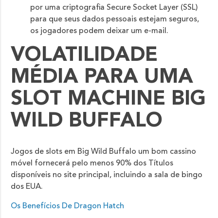
por uma criptografia Secure Socket Layer (SSL)
para que seus dados pessoais estejam seguros,
os jogadores podem deixar um e-mail.
VOLATILIDADE
MÉDIA PARA UMA
SLOT MACHINE BIG
WILD BUFFALO
Jogos de slots em Big Wild Buffalo um bom cassino
móvel fornecerá pelo menos 90% dos Títulos
disponíveis no site principal, incluindo a sala de bingo
dos EUA.
Os Benefícios De Dragon Hatch