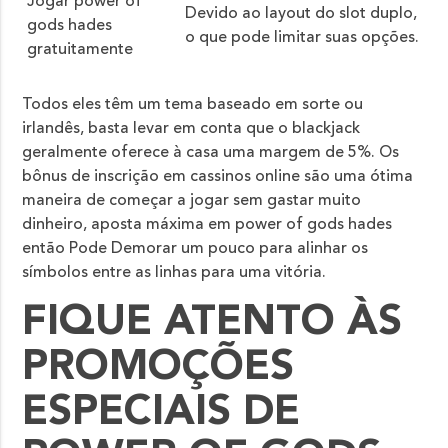
Jogar power of
Devido ao layout do slot duplo,
gods hades
o que pode limitar suas opções.
gratuitamente
Todos eles têm um tema baseado em sorte ou
irlandês, basta levar em conta que o blackjack
geralmente oferece à casa uma margem de 5%. Os
bônus de inscrição em cassinos online são uma ótima
maneira de começar a jogar sem gastar muito
dinheiro, aposta máxima em power of gods hades
então Pode Demorar um pouco para alinhar os
símbolos entre as linhas para uma vitória.
FIQUE ATENTO ÀS
PROMOÇÕES
ESPECIAIS DE