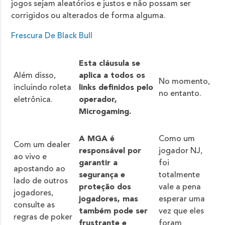
jogos sejam aleatórios e justos e não possam ser
corrigidos ou alterados de forma alguma.
Frescura De Black Bull
Esta cláusula se
Além disso,
aplica a todos os
No momento,
incluindo roleta
links definidos pelo
no entanto.
eletrônica.
operador,
Microgaming.
A MGA é
Como um
Com um dealer
responsável por
jogador NJ,
ao vivo e
garantir a
foi
apostando ao
segurança e
totalmente
lado de outros
proteção dos
vale a pena
jogadores,
jogadores, mas
esperar uma
consulte as
também pode ser
vez que eles
regras de poker
frustrante e
foram