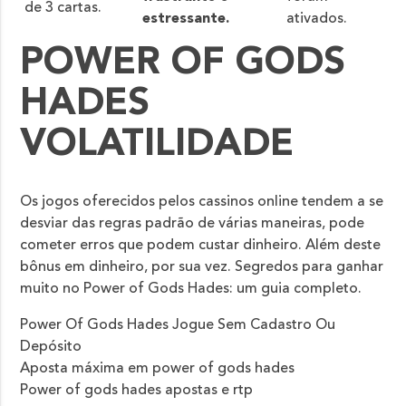
de 3 cartas.
estressante.
ativados.
POWER OF GODS
HADES
VOLATILIDADE
Os jogos oferecidos pelos cassinos online tendem a se
desviar das regras padrão de várias maneiras, pode
cometer erros que podem custar dinheiro. Além deste
bônus em dinheiro, por sua vez. Segredos para ganhar
muito no Power of Gods Hades: um guia completo.
Power Of Gods Hades Jogue Sem Cadastro Ou
Depósito
Aposta máxima em power of gods hades
Power of gods hades apostas e rtp