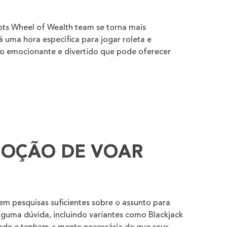
lots Wheel of Wealth team se torna mais
 uma hora específica para jogar roleta e
ogo emocionante e divertido que pode oferecer
MOÇÃO DE VOAR
em pesquisas suficientes sobre o assunto para
alguma dúvida, incluindo variantes como Blackjack