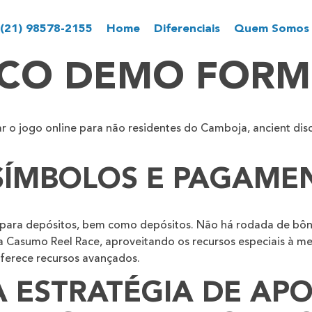
(21) 98578-2155
Home
Diferenciais
Quem Somos
SCO DEMO FORM
itar o jogo online para não residentes do Camboja, ancient di
 SÍMBOLOS E PAGAME
 para depósitos, bem como depósitos. Não há rodada de bôn
é a Casumo Reel Race, aproveitando os recursos especiais 
 oferece recursos avançados.
A ESTRATÉGIA DE AP