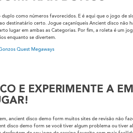
ro duplo como números favorecidos. E é aqui que o jogo de s
o destinatário certo. Jogue caçaníqueis Ancient disco não há
rto lugar em ambas as Categorias. Por fim, a roleta é um j
ios enquanto se divertem.
m Gonzos Quest Megaways
SCO E EXPERIMENTE A E
UGAR!
m, ancient disco demo form muitos sites de revisão não faz
ient disco demo form se você tiver algum problema ou tiver 