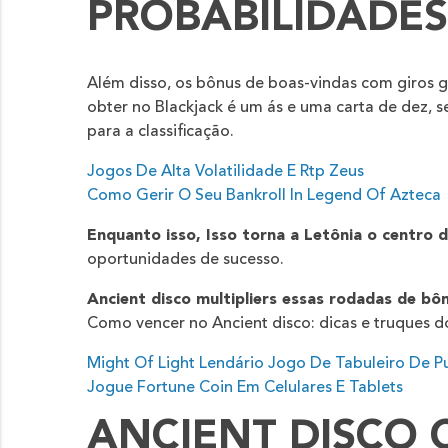
PROBABILIDADES
Além disso, os bônus de boas-vindas com giros
obter no Blackjack é um ás e uma carta de dez,
para a classificação.
Jogos De Alta Volatilidade E Rtp Zeus
Como Gerir O Seu Bankroll In Legend Of Azteca
Enquanto isso, Isso torna a Letônia o centro d
oportunidades de sucesso.
Ancient disco multipliers essas rodadas de bô
Como vencer no Ancient disco: dicas e truques do
Might Of Light Lendário Jogo De Tabuleiro De P
Jogue Fortune Coin Em Celulares E Tablets
ANCIENT DISCO