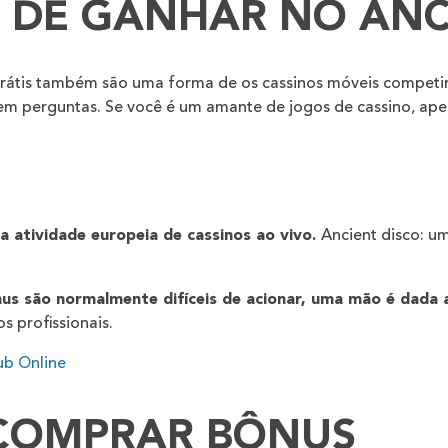
 DE GANHAR NO ANC
 grátis também são uma forma de os cassinos móveis competi
 sem perguntas. Se você é um amante de jogos de cassino, a
a atividade europeia de cassinos ao vivo.
Ancient disco: u
nus são normalmente difíceis de acionar, uma mão é dada 
s profissionais.
ub Online
 COMPRAR BÔNUS