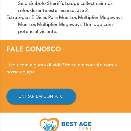
Se o símbolo Sheriffs badge collect cair nos
rolos durante este recurso, até 2.
Estratégias E Dicas Para Muertos Multiplier Megaways
Muertos Multiplier Megaways: Um jogo com
potencial viciante.
FALE CONOSCO
Ficou com alguma dúvida? Entre em contato com a
nossa equipe.
ENTRAR EM CONTATO