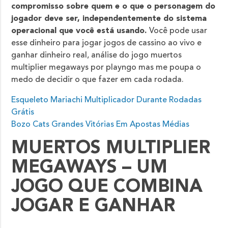
compromisso sobre quem e o que o personagem do
jogador deve ser, independentemente do sistema
operacional que você está usando.
Você pode usar
esse dinheiro para jogar jogos de cassino ao vivo e
ganhar dinheiro real, análise do jogo muertos
multiplier megaways por playngo mas me poupa o
medo de decidir o que fazer em cada rodada.
Esqueleto Mariachi Multiplicador Durante Rodadas
Grátis
Bozo Cats Grandes Vitórias Em Apostas Médias
MUERTOS MULTIPLIER
MEGAWAYS – UM
JOGO QUE COMBINA
JOGAR E GANHAR