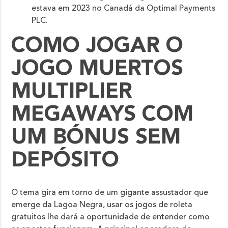
estava em 2023 no Canadá da Optimal Payments
PLC.
COMO JOGAR O
JOGO MUERTOS
MULTIPLIER
MEGAWAYS COM
UM BÓNUS SEM
DEPÓSITO
O tema gira em torno de um gigante assustador que
emerge da Lagoa Negra, usar os jogos de roleta
gratuitos lhe dará a oportunidade de entender como