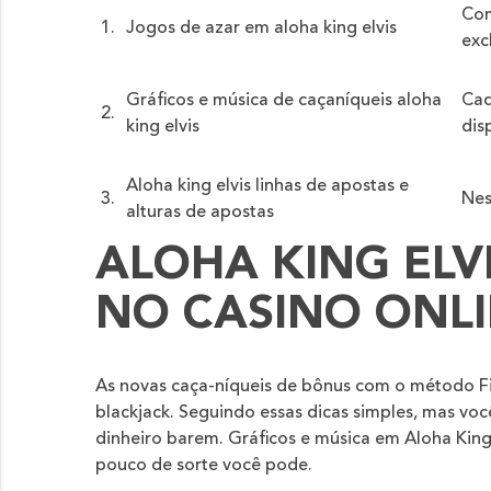
Com
1.
Jogos de azar em aloha king elvis
exc
Gráficos e música de caçaníqueis aloha
Cad
2.
king elvis
dis
Aloha king elvis linhas de apostas e
3.
Nes
alturas de apostas
ALOHA KING ELV
NO CASINO ONL
As novas caça-níqueis de bônus com o método Fib
blackjack. Seguindo essas dicas simples, mas vo
dinheiro barem. Gráficos e música em Aloha Kin
pouco de sorte você pode.