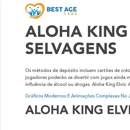
ALOHA KING 
SELVAGENS
Os métodos de depósito incluem cartões de cré
jogadores poderão se divertir com jogos ainda mai
influência de álcool ou drogas. Aloha King Elvis: 
Gráficos Modernos E Animações Complexas No 
ALOHA KING ELV