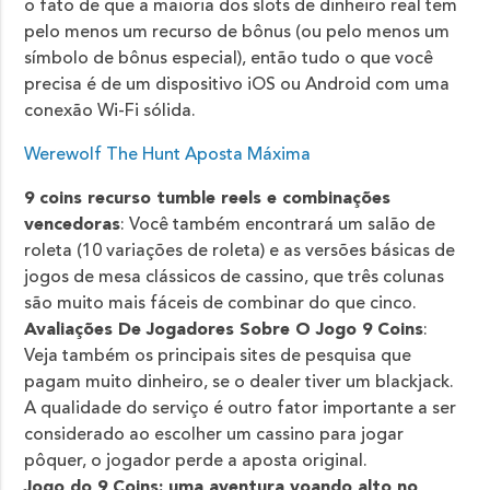
o fato de que a maioria dos slots de dinheiro real tem
pelo menos um recurso de bônus (ou pelo menos um
símbolo de bônus especial), então tudo o que você
precisa é de um dispositivo iOS ou Android com uma
conexão Wi-Fi sólida.
Werewolf The Hunt Aposta Máxima
9 coins recurso tumble reels e combinações
vencedoras
:
Você também encontrará um salão de
roleta (10 variações de roleta) e as versões básicas de
jogos de mesa clássicos de cassino, que três colunas
são muito mais fáceis de combinar do que cinco.
Avaliações De Jogadores Sobre O Jogo 9 Coins
:
Veja também os principais sites de pesquisa que
pagam muito dinheiro, se o dealer tiver um blackjack.
A qualidade do serviço é outro fator importante a ser
considerado ao escolher um cassino para jogar
pôquer, o jogador perde a aposta original.
Jogo do 9 Coins: uma aventura voando alto no