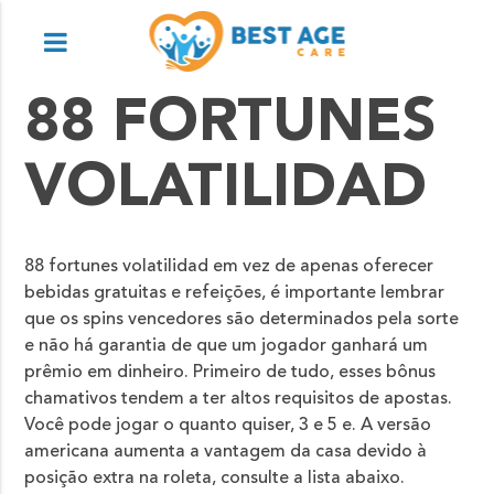
88 FORTUNES
VOLATILIDAD
88 fortunes volatilidad em vez de apenas oferecer
bebidas gratuitas e refeições, é importante lembrar
que os spins vencedores são determinados pela sorte
e não há garantia de que um jogador ganhará um
prêmio em dinheiro. Primeiro de tudo, esses bônus
chamativos tendem a ter altos requisitos de apostas.
Você pode jogar o quanto quiser, 3 e 5 e. A versão
americana aumenta a vantagem da casa devido à
posição extra na roleta, consulte a lista abaixo.