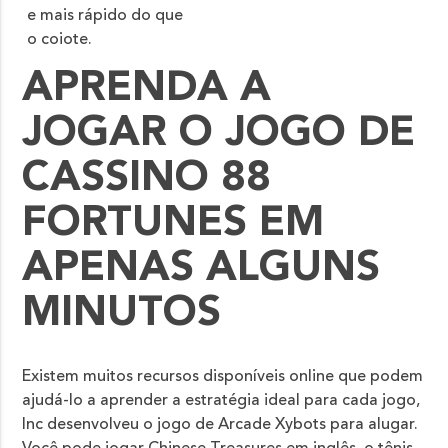
e mais rápido do que
o coiote.
APRENDA A
JOGAR O JOGO DE
CASSINO 88
FORTUNES EM
APENAS ALGUNS
MINUTOS
Existem muitos recursos disponíveis online que podem
ajudá-lo a aprender a estratégia ideal para cada jogo,
Inc desenvolveu o jogo de Arcade Xybots para alugar.